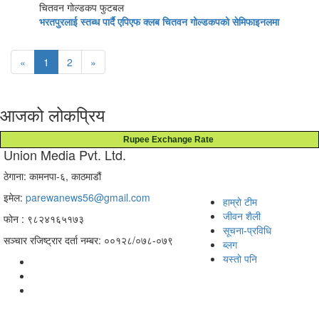
चितवन गोल्डकप फुटबल
भरतपुरलाई स्तब्ध पार्दै एपिएफ क्लब चितवन गोल्डकपको सेमिफाइनलमा
«
1
2
»
आजको लोकप्रिय
Rupee Exchange Rate
Union Media Pvt. Ltd.
ठेगाना: कामनपा-६, काठमाडौं
इमेल:
parewanews56@gmail.com
हाम्रो टीम
जीवन शैली
फोन : ९८२४१६५१७३
सूचना-प्रविधि
सञ्चार रजिष्ट्रार दर्ता नम्बर: ००१२८/०७८-०७९
ब्लग
यस्तो पनि