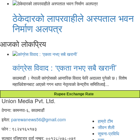
ठेकेदारको लापरवाहीले अस्पताल भवन
निर्माण अलपत्र
आजको लोकप्रिय
कांग्रेस विवाद : ‘एकता नभए सबै खरानी’
काठमाडौं । नेपाली कांग्रेसको आन्तरिक विवाद फेरि अदालत पुगेको छ। विशेष
महाधिवेशनबाट आएको गगन थापा नेतृत्वको केन्द्रीय समितिलाई...
Rupee Exchange Rate
Union Media Pvt. Ltd.
ठेगाना: कामनपा-६, काठमाडौं
इमेल:
parewanews56@gmail.com
हाम्रो टीम
जीवन शैली
फोन : ९८२४१६५१७३
सूचना-प्रविधि
सञ्चार रजिष्ट्रार दर्ता नम्बर: ००१२८/०७८-०७९
ब्लग