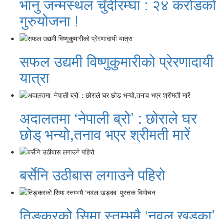
भानु जन्मस्थल चुँदीरम्घा : २४ करोडको
गुरुयोजना !
सफल उद्यमी विष्णुकुमारीको प्रेरणादायी
यात्रा
अदालतमा ‘नेपाली ब्रो’ : छोराले घर
छोड् भन्यो,तनाव भएर श्रीमती मारें
बर्सेनि उठीबास लगाउने पहिरो
तिङ्करको सिमा स्तम्भमै ‘नवल खड्का’