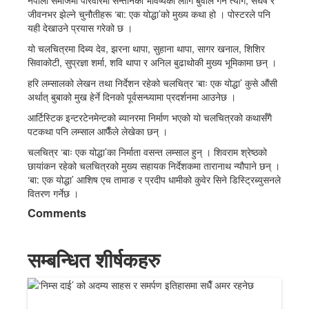
नेपाली समाजमा परिवारमा सन्तानको भविष्यका लागि बुवाले गर्ने त्याग, संघर्ष र
जीवनभर झेल्ने चुनौतीहरू ‘बा: एक योद्धा’को मुख्य कथा हो । पोस्टरले पनि
यही देखाउने प्रयास गरेको छ ।
यो चलचित्रमा दिब्य देव, झरना थापा, सुहाना थापा, सागर खनाल, शिशिर
सिवाकोटी, सुप्रज्ञा शर्मा, शवि थापा र अनिल बुढाथोकी मुख्य भूमिकामा छन् ।
हरि लम्सालको लेखन तथा निर्देशन रहेको चलचित्र ‘बाः एक योद्धा’ कुसे औंसी
अर्थात् बुबाको मुख हेर्ने दिनको पूर्वसन्ध्यामा प्रदर्शनमा आउनेछ ।
आर्टिस्टिक इन्टरटेनमेन्टको ब्यानरमा निर्माण भएको यो चलचित्रको कथासँगै
पटकथा पनि लम्साल आफैँले लेखेका छन् ।
चलचित्र ‘बाः एक योद्धा’का निर्माता वसन्त लम्साल हुन् । शिवराम श्रेष्ठको
छायांकन रहेको चलचित्रको मुख्य सहायक निर्देशकमा तारानाथ न्यौपाने छन् ।
‘बा: एक योद्धा’ आशिष एच तामाङ र प्रदीप धामीको कुवेर सिने डिस्ट्रिब्युसनले
वितरण गर्नेछ ।
Comments
सम्बन्धित शीर्षकहरु