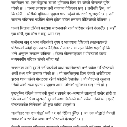
चलचित्र ‘बाः एक योद्धा’मा ‘बा’को भूमिकामा दिब्य देब रहेको पोस्टरले पुष्टि
गरेको छ । चस्मा लगाएका उनी तनावमा देखिएका छन् । उनीसँगै छिन्, ‘बा’
कि छोरी । छोरीको भूमिकामा सुहाना थापा रहेको पोस्टरले खुलाएको छ । उनी
सामान्य पहिरनमा गाउँतिर बोक्ने झोला बोकेर तनावमा हिँडिरहेको देखिन्छ ।
घरको भित्तामा टाँसेको फाटोमा चारजनाको सानो परिवार रहेको देखाउँछ । जहाँ
एक छोरी, एक छोरा र बाबु–आमा छन् ।
फलैँचामा बाबु र आमा बसिरहेको दृश्य र आकाशमा देखिएको हवइजहाजले
परिवारको कोही एक सदस्य वैदेशिक रोजगार र वा पढ्न विदेश गएको हो कि
भन्ने अनुमान लगाउन सकिन्छ । छेउमा मोटरसाइकल र पोस्टरको कलर
मध्यमबर्गीय परिवार रहेको संकेत गर्छ ।
सन्तानका लागि बुवाले गर्ने संघर्षको कथा चलचित्रले भन्ने संकेत गर्दै पोस्टरले
अर्को तथ्य पनि उजागर गरेको छ । यो चलचित्रमा दिब्य देबको अपोजिटमा
झरना थापा रहेको पोस्टरमा रहेको फोटोले देखाउँछ । यो पोस्टरले खुलासा
गरेको अर्को तथ्य झरना र सुहाना आमा–छोरीको भूमिकामा छन् भन्ने हो ।
पृष्ठभूमिमा देखिने जग्गाधनी पूर्जा र छापले घर–जग्गाको लालपूर्जा राखेर छोरी वा
छोराका लागि पैसा जुटाउने बुवाको कथा सिनेमाले भन्ने संकेत गरेको छ । एउटै
पोस्टरमार्फत सिनेमाको धेरै कुरा बाहिर आएको छ ।
चलचित्र ‘बाः एक योद्धा’ भदौ १९ गते रिलिज हुँदैछ । ‘बाः एक योद्धा’ले नेपाली
समाजको वास्तविक कथा भन्ने पोस्टरले देखाएको छ ।