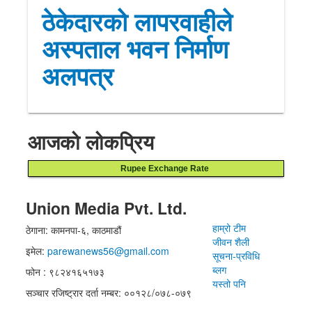
ठेकेदारको लापरवाहीले
अस्पताल भवन निर्माण
अलपत्र
आजको लोकप्रिय
Rupee Exchange Rate
Union Media Pvt. Ltd.
हाम्रो टीम
ठेगाना: कामनपा-६, काठमाडौं
जीवन शैली
इमेल:
parewanews56@gmail.com
सूचना-प्रविधि
ब्लग
फोन : ९८२४१६५१७३
यस्तो पनि
सञ्चार रजिष्ट्रार दर्ता नम्बर: ००१२८/०७८-०७९