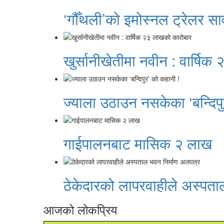
‘गौँथली’को इमोस्नल ट्रेलर सा
खुर्सानीखेतीमा नवीन : वार्षि
ज्याला उठाउन नसकेका ‘बन्दिपु
गाईपालनबाट मासिक २ लाख
ठेकेदारको लापरवाहीले अस्पता
आजको लोकप्रिय