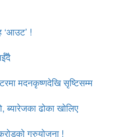
ाह ‘आउट’ !
ईँदै
्टरमा मदनकृष्णदेखि सृष्टिसम्म
ो, ब्यारेजका ढोका खोलिए
 करोडको गुरुयोजना !