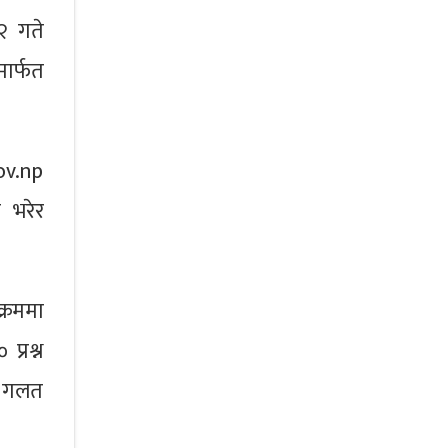
२ गते
मार्फत
ov.np
 भरेर
क्रममा
प्रश्न
ने गलत