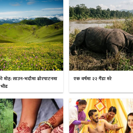
ो मोह: साउन-भदौमा ढोरपाटनमा
एक वर्षमा २२ गैंडा मरे
 भीड