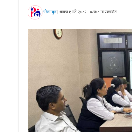
परेवान्युज
|
श्रावण १ गते, २०८२ - ०८ः४८ मा प्रकाशित