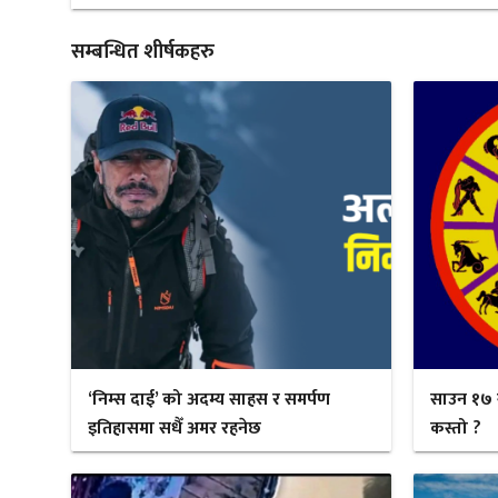
सम्बन्धित शीर्षकहरु
‘निम्स दाई’ को अदम्य साहस र समर्पण
साउन १७ 
इतिहासमा सधैँ अमर रहनेछ
कस्तो ?