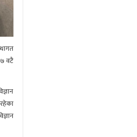
्थागत
७७ वटै
िज्ञान
रहेका
िज्ञान