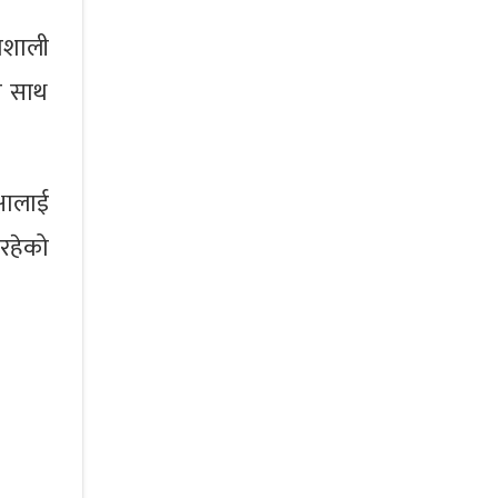
भाशाली
का साथ
षालाई
िरहेको