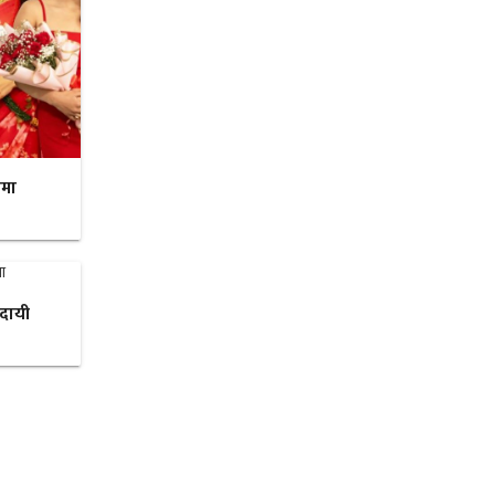
रमा
ादायी