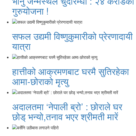
भानु जन्मस्थल चुँदीरम्घा : २४ करोडको
गुरुयोजना !
सफल उद्यमी विष्णुकुमारीको प्रेरणादायी
यात्रा
हात्तीको आक्रमणबाट घरमै सुतिरहेका
आमा-छोराको मृत्यु
अदालतमा ‘नेपाली ब्रो’ : छोराले घर
छोड् भन्यो,तनाव भएर श्रीमती मारें