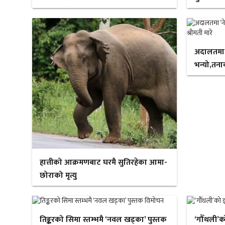
अदालतमा ‘न
भन्यो,तनाव
हात्तीको आक्रमणबाट घरमै सुतिरहेका आमा-
छोराको मृत्यु
तिङ्करको सिमा स्तम्भमै ‘नवल खड्का’ पुस्तक
‘गौँथली’क