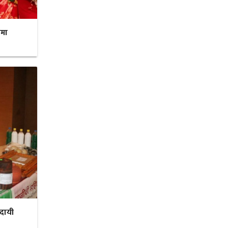
रमा
ादायी