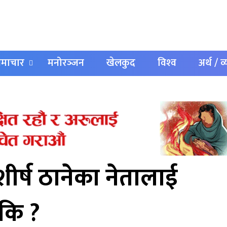
 समाचार
मनोरञ्‍जन
खेलकुद
विश्‍व
अर्थ / व
शीर्ष ठानेका नेतालाई
 कि ?