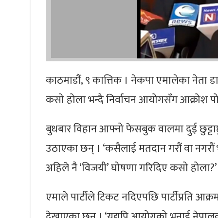
काठमाडौं, ९ कात्तिक । नेकपा एमालेका नेता 
कसो होला भन्दै निर्वाचन आयोगसँग आक्रोश प
बुधबार विहान आफ्नो फेसबुक वालमा दुई छुट्टाछु
उठाएका छन् । ‘कसैलाई मतदान गरौं वा नगरौं भ
अहिले नै ‘विजयी’ घोषणा गरिदिए कसो होला?’ उन
एमाले पार्टीले टिकट नदिएपछि पार्टीप्रति आ
देखाएका छन् । ‘यद्यपि आयोगको भनाई नेपालको