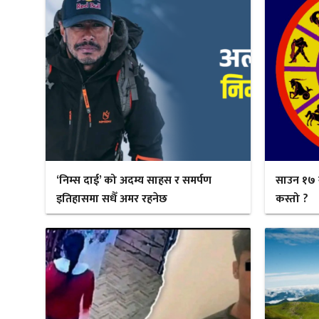
‘निम्स दाई’ को अदम्य साहस र समर्पण
साउन १७ 
इतिहासमा सधैँ अमर रहनेछ
कस्तो ?