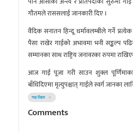
पनि औँसीको अन्त्य र प्रतिपदाको सुरुमा गाई पूजा 
गौतमले राससलाई जानकारी दिए ।
वैदिक सनातन हिन्दू धर्मावलम्बीले गर्ने प्र
पैसा राखेर गाईको अभावमा भनी सङ्कल्प पढ
सम्मानका साथ राष्ट्रिय जनावरका रुपमा राखि
आज गाई पूजा गरी साउन शुक्ल पूर्णिमाका 
बाँधिदिएमा मृत्युपश्चात् गाईले स्वर्ग जानका ल
गाइ तिहार
close
Comments