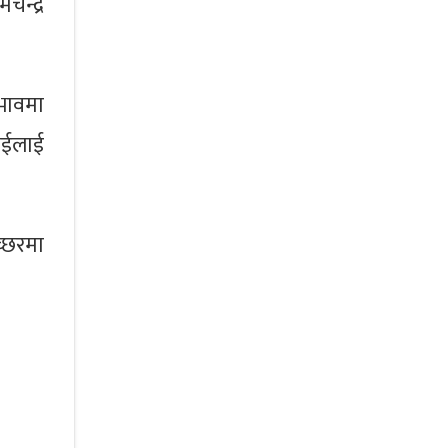
चन्द्र
अभावमा
ाईलाई
्छरमा