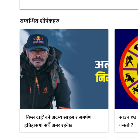
सम्बन्धित शीर्षकहरु
‘निम्स दाई’ को अदम्य साहस र समर्पण
साउन १७ 
इतिहासमा सधैँ अमर रहनेछ
कस्तो ?