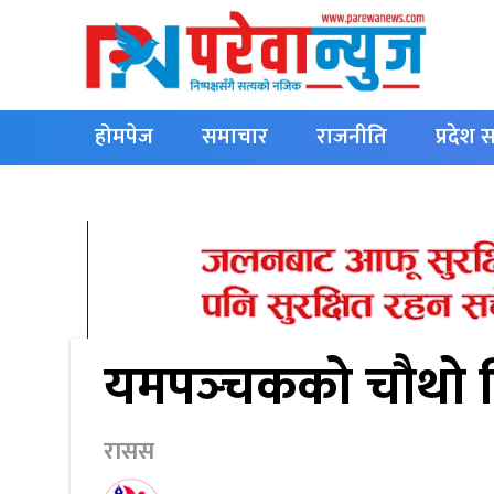
होमपेज
समाचार
राजनीति
प्रदेश
English
यमपञ्‍चकको चौथो 
रासस