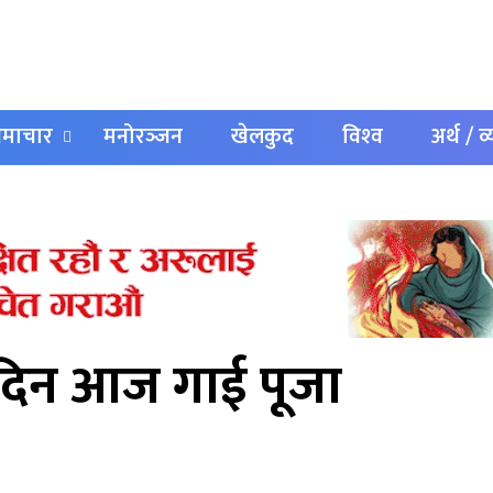
 समाचार
मनोरञ्‍जन
खेलकुद
विश्‍व
अर्थ / व
दिन आज गाई पूजा