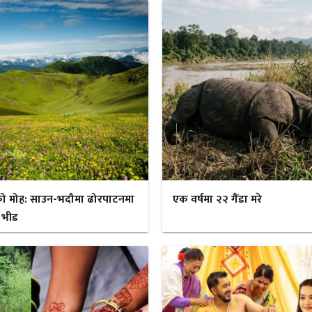
ो मोह: साउन-भदौमा ढोरपाटनमा
एक वर्षमा २२ गैंडा मरे
 भीड