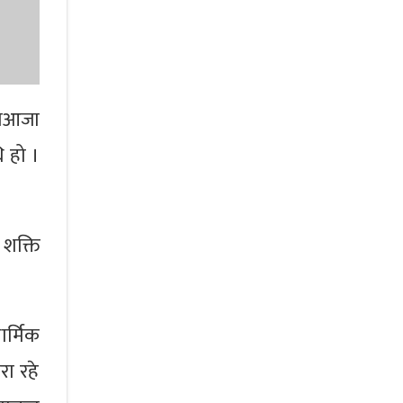
ूजाआजा
ि हो ।
 शक्ति
र्मिक
रा रहे