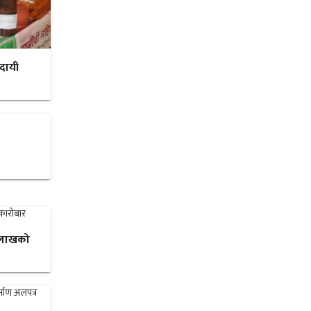
ादायी
३ लाखको