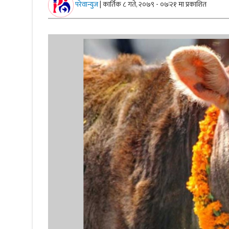
परेवान्युज
|
कार्तिक ८ गते, २०७९ - ०७ः२१ मा प्रकाशित