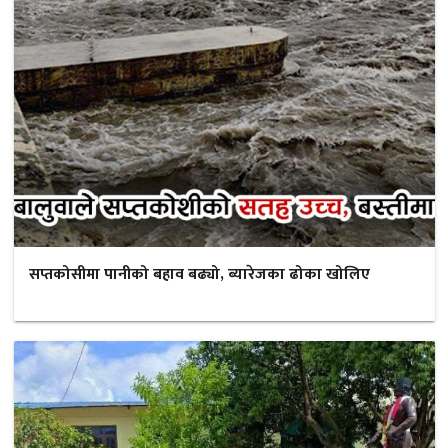
सप्तकोसीमा पानीको बहाव बढ्यो, ब्यारेजका ढोका खोलिए