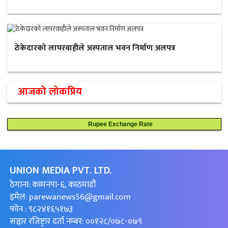
ठेकेदारको लापरवाहीले अस्पताल भवन निर्माण अलपत्र
आजको लोकप्रिय
Rupee Exchange Rate
UNION MEDIA PVT. LTD.
ठेगाना: कामनपा-६, काठमाडौं
इमेल:
parewanews56@gmail.com
फोन : ९८२४१६५१७३
सञ्चार रजिष्ट्रार दर्ता नम्बर: ००१२८/०७८-०७९