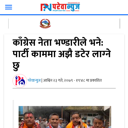
menu
काँग्रेस नेता भण्डारीले भने:
पार्टी काममा अझै डटेर लाग्‍ने
छु
परेवान्युज
|
आश्विन २३ गते, २०७९ - १९ः४८ मा प्रकाशित