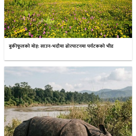
बुकीफूलको मोह: साउन-भदौमा ढोरपाटनमा पर्यटकको भीड