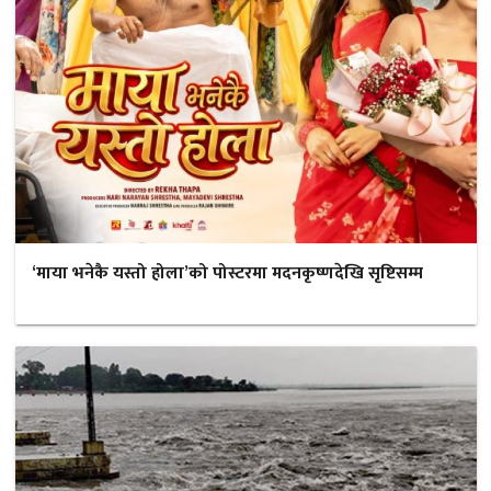
‘माया भनेकै यस्तो होला’को पोस्टरमा मदनकृष्णदेखि सृष्टिसम्म