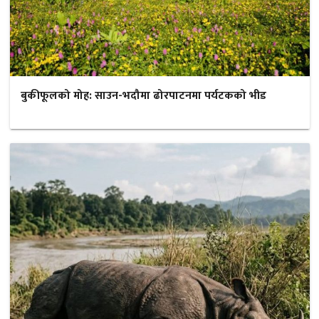
बुकीफूलको मोह: साउन-भदौमा ढोरपाटनमा पर्यटकको भीड