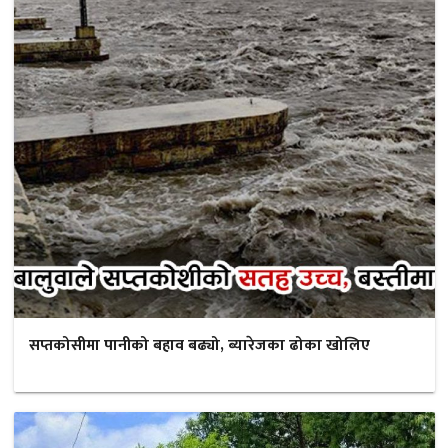
सप्तकोसीमा पानीको बहाव बढ्यो, ब्यारेजका ढोका खोलिए