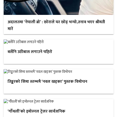
अदालतमा ‘नेपाली ब्रो’ : छोराले घर छोड् भन्यो,तनाव भएर श्रीमती
मारें
बर्सेनि उठीबास लगाउने पहिरो
तिङ्करको सिमा स्तम्भमै ‘नवल खड्का’ पुस्तक विमोचन
‘गौँथली’को इमोस्नल ट्रेलर सार्वजनिक