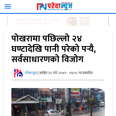
menu
पोखरामा पछिल्लो २४
घण्टादेखि पानी परेको पर्‍यै,
सर्वसाधारणको विजोग
परेवान्युज
|
आश्विन २० गते, २०७९ - ०७ः५८ मा प्रकाशित