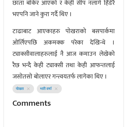
छाता बोकेर आएको र केही सीप नलागे हिँडेरै
भएपनि जाने कुरा गर्दै थिए ।
टाढाबाट आएकाहरु पोखराको बसपार्कमा
ओर्लिएपछि अकमक्क परेका देखिन्थे ।
ट्याक्सीवालाहरुलाई नै आज कमाउन लेखेको
रैछ भन्दै केही ट्याक्सी तथा केही आफन्तलाई
जसोतसो बोलाएर गन्त्वयतर्फ लागेका थिए ।
पोखरा
भारी वर्षा
close
close
Comments