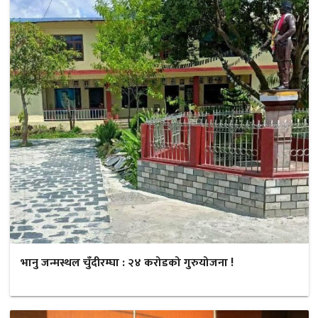
भानु जन्मस्थल चुँदीरम्घा : २४ करोडको गुरुयोजना !