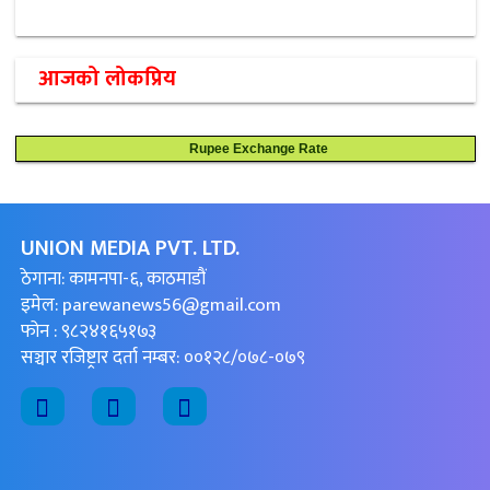
आजको लोकप्रिय
Rupee Exchange Rate
UNION MEDIA PVT. LTD.
ठेगाना: कामनपा-६, काठमाडौं
इमेल:
parewanews56@gmail.com
फोन : ९८२४१६५१७३
सञ्चार रजिष्ट्रार दर्ता नम्बर: ००१२८/०७८-०७९