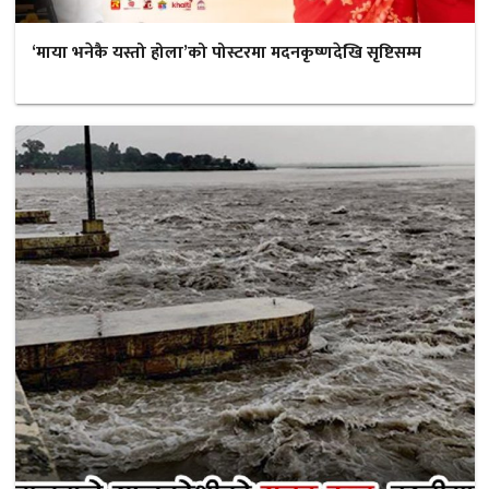
‘माया भनेकै यस्तो होला’को पोस्टरमा मदनकृष्णदेखि सृष्टिसम्म