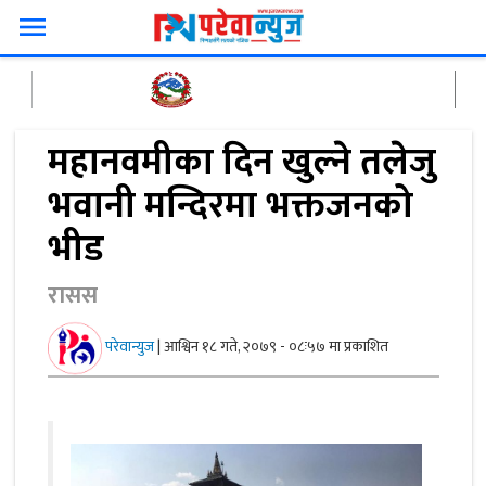
menu
महानवमीका दिन खुल्ने तलेजु
भवानी मन्दिरमा भक्तजनको
भीड
रासस
परेवान्युज
|
आश्विन १८ गते, २०७९ - ०८ः५७ मा प्रकाशित