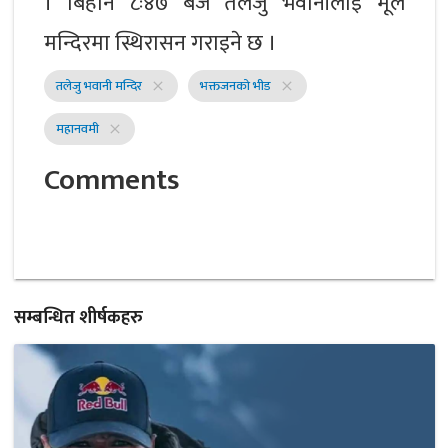
। बिहान ८ः४७ बजे तलेजु भवानीलाई मूल
मन्दिरमा स्थिरासन गराइने छ ।
तलेजु भवानी मन्दिर
भक्तजनको भीड
close
close
महानवमी
close
Comments
सम्बन्धित शीर्षकहरु