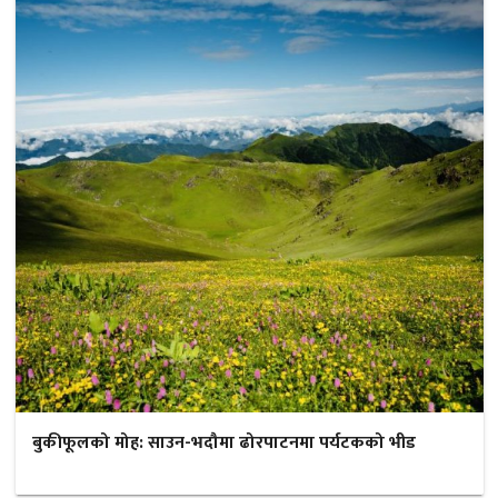
बुकीफूलको मोह: साउन-भदौमा ढोरपाटनमा पर्यटकको भीड