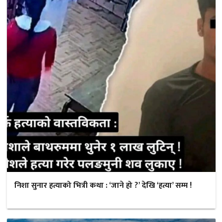
निशा सुनार हत्याको भित्री कथा : ‘जाने हो ?’ देखि ‘हत्या’ सम्म !