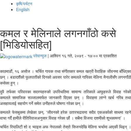
कृषि/पर्यटन
English
कमल र मेलिनाले लगनगाँठो कसे
[भिडियोसहित]
परेवान्युज
|
आश्विन १६ गते, २०७९ - १७ः०० मा प्रकाशित
काठमाडौं, १६ असोज । चर्चित गायक तथा संगीतकार कमल खत्री वैवाहिक जीवनमा बाँधिएका
छन् । बडादशैंको फूलपातीको दिनको अवसर पारेर कमलले गायिका मेलिना मैनालीसँग लगनगाँठो
कसेका हुन् ।
दुवै तर्फका परिवारका सदस्यहरुको उपस्थितिमा सामान्य तरिकाले आफूहरुले विवाह गरेको
कमलले सामाजिक सञ्जालमार्फत जानकारी दिएका छन् । विवाहमा लाग्ने खर्च गरिब तथा
असहायलाई सहयोग गर्ने समेत उनीहरुले घोषणा गरेका छन् ।
कमलले फेसबुकमा लेखेका छन्, ‘जीवनको हरेक उतारचढावमा सदैव एकअर्काको साथमा रहने
वाचा गर्दै हामीले रीतिरिवाजअनुसार विवाह गरेका छौं । सबैमा विजया दशमीको शुभकामना’ ।
चर्चित रियालिटी शो द भ्वाइस अफ नेपालको तेस्रो सिजनदेखि मेलिना चर्चामा आएकी थिइन् ।