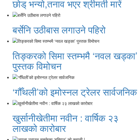
छोड् भन्यो,तनाव भएर श्रीमती मारें
बर्सेनि उठीबास लगाउने पहिरो
तिङ्करको सिमा स्तम्भमै ‘नवल खड्का’
पुस्तक विमोचन
‘गौँथली’को इमोस्नल ट्रेलर सार्वजनिक
खुर्सानीखेतीमा नवीन : वार्षिक २३
लाखको कारोबार