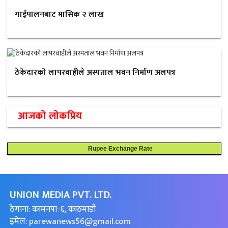
गाईपालनबाट मासिक २ लाख
ठेकेदारको लापरवाहीले अस्पताल भवन निर्माण अलपत्र
आजको लोकप्रिय
Rupee Exchange Rate
UNION MEDIA PVT. LTD.
ठेगाना: कामनपा-६, काठमाडौं
इमेल:
parewanews56@gmail.com