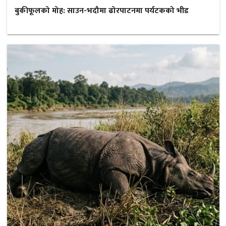
बुकीफूलको मोह: साउन-भदौमा ढोरपाटनमा पर्यटकको भीड