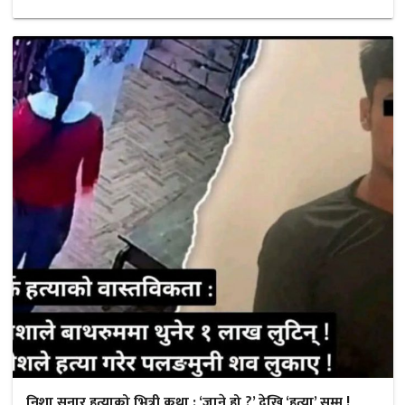
निशा सुनार हत्याको भित्री कथा : ‘जाने हो ?’ देखि ‘हत्या’ सम्म !