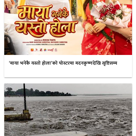
‘माया भनेकै यस्तो होला’को पोस्टरमा मदनकृष्णदेखि सृष्टिसम्म