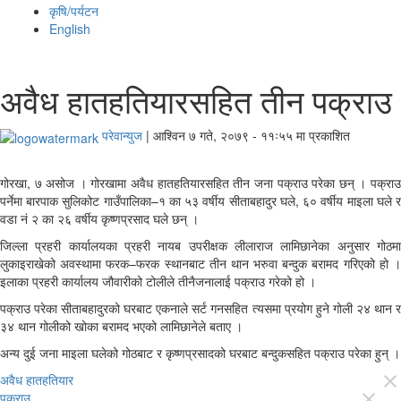
कृषि/पर्यटन
English
अवैध हातहतियारसहित तीन पक्राउ
परेवान्युज
|
आश्विन ७ गते, २०७९ - ११ः५५ मा प्रकाशित
गोरखा, ७ असोज । गोरखामा अवैध हातहतियारसहित तीन जना पक्राउ परेका छन् । पक्राउ
पर्नेमा बारपाक सुलिकोट गाउँपालिका–१ का ५३ वर्षीय सीताबहादुर घले, ६० वर्षीय माइला घले र
वडा नं २ का २६ वर्षीय कृष्णप्रसाद घले छन् ।
जिल्ला प्रहरी कार्यालयका प्रहरी नायब उपरीक्षक लीलाराज लामिछानेका अनुसार गोठमा
लुकाइराखेको अवस्थामा फरक–फरक स्थानबाट तीन थान भरुवा बन्दुक बरामद गरिएको हो ।
इलाका प्रहरी कार्यालय जौवारीको टोलीले तीनैजनालाई पक्राउ गरेको हो ।
पक्राउ परेका सीताबहादुरको घरबाट एकनाले सर्ट गनसहित त्यसमा प्रयोग हुने गोली २४ थान र
३४ थान गोलीको खोका बरामद भएको लामिछानेले बताए ।
अन्य दुई जना माइला घलेको गोठबाट र कृष्णप्रसादको घरबाट बन्दुकसहित पक्राउ परेका हुन् ।
अवैध हातहतियार
close
पक्राउ
close