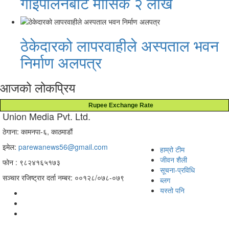
गाईपालनबाट मासिक २ लाख
ठेकेदारको लापरवाहीले अस्पताल भवन
निर्माण अलपत्र
आजको लोकप्रिय
Rupee Exchange Rate
Union Media Pvt. Ltd.
ठेगाना: कामनपा-६, काठमाडौं
इमेल:
parewanews56@gmail.com
हाम्रो टीम
जीवन शैली
फोन : ९८२४१६५१७३
सूचना-प्रविधि
सञ्चार रजिष्ट्रार दर्ता नम्बर: ००१२८/०७८-०७९
ब्लग
यस्तो पनि