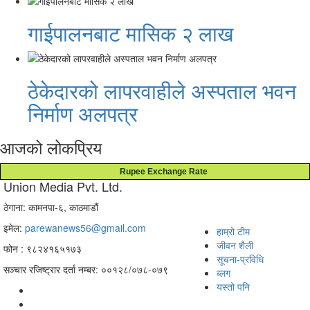
गाईपालनबाट मासिक २ लाख
ठेकेदारको लापरवाहीले अस्पताल भवन
निर्माण अलपत्र
आजको लोकप्रिय
Rupee Exchange Rate
Union Media Pvt. Ltd.
ठेगाना: कामनपा-६, काठमाडौं
इमेल:
parewanews56@gmail.com
हाम्रो टीम
जीवन शैली
फोन : ९८२४१६५१७३
सूचना-प्रविधि
सञ्चार रजिष्ट्रार दर्ता नम्बर: ००१२८/०७८-०७९
ब्लग
यस्तो पनि