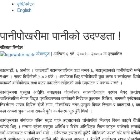
कृषि/पर्यटन
English
पानीपोखरीमा पानीको उदण्डता !
रञ्‍जिता सिग्देल
परेवान्युज
|
आश्विन ६ गते, २०७९ - २०ः५७ मा प्रकाशित
काठमाडौं, ६ असोज । काठमाडौं महानगरपालिका वडा नम्बर-६, महाङ्कालको पानीपोखरी भन्‍ने
स्थान । समय दिउँसोको ४:०० बजे । आयोजक थिए पानीपोखरी युवा क्लब र कार्यक्रम थियो
क्लबको वार्षिकोत्सब तथा वाटर फाउन्टेन सहितको पार्क उद्घाटन र मन्तव्य राख्‍ने ।
कार्यक्रममा प्रमुख अतिथि बनाइएका गोकर्णेश्वर नगरपालिकाका प्रथम मेयर सन्तोष
चालिसेसहित नेपाल विद्युत प्राधिकरणका कार्यकारी निर्देशक कुलमान घिसिङ, बागमती प्रदेशका
निवर्तमान सांसद छिरिङ दोर्जे लामा, गोकर्णेश्वर नगर प्रमुख दिपक रिसाल र काठमाडौं-६ का
वडा अध्यक्ष भुवन लामा समयमै पुगेर कार्यक्रम सुरु हुँदै थियो ।
कार्यक्रमका संयोजक पबिन भट्ट पार्क उद्घाटनको चाँजोपाँजो मिलाएर रिबन काट्ने कैँची
खोज्दै थिए । मन्चमा रहेका प्रमुख अतिथि र विशेष अतिथिहरु रिबन काट्न पार्कतर्फ लम्कदै
गर्दा आकाशबाट पानीको वर्षा भयो । एकैपटक ट्याङ्की फुटेरै पोखिएको जस्तो गरि पानी बर्सेको
कुरो आयोजक र उपस्थित कसैले पनि भेउसम्म पाएनन् । हेर्दाहेर्दै कार्यक्रम स्थल पोखरीमा