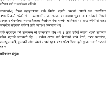
परिणत भयो र कार्यक्रम सकियो ।
काठमाडौं-६ स्थित महाङ्कालमा पार्क निर्माण भएपनि त्यसको लगानी भने गोकर्णेश्वर
नगरपालिकाले गरेको हो । काठमाडौं-६ का हालका वडाअध्यक्ष भुवन लामा समेतको टिमको
आग्रहमा गोकर्णेश्वर नगरपालिकाका निवर्तमान मेयर सन्तोष चालिसेले १९ लाख रुपैयाँ सो वाटर
फाउन्टेन सहितको पार्कको लागि व्यवस्था मिलाएका थिए ।
पार्क उद्घाटन गर्ने समयसम्म सो रकमबाहेक पनि थप ३ लाख रुपैयाँ लगानी भएको संयोजक
पबिन भट्टले जानकारी दिए । पार्कमा आराम गर्न मिल्नेगरी बस्ने बेन्ची, वाटर फाउन्टेन,
कलरफुल बत्ती, फुलबारी समेत रहेको र पार्क घुम्‍न. बस्‍न फोटो खिच्‍न कुनै शुल्क नलाग्‍ने भट्टले
बताए ।
तस्बिरहरु हेर्नुस: