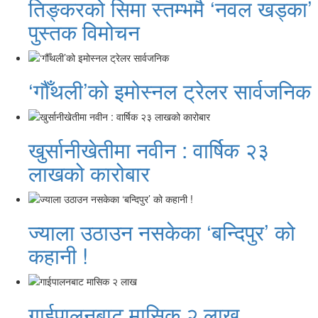
तिङ्करको सिमा स्तम्भमै ‘नवल खड्का’
पुस्तक विमोचन
‘गौँथली’को इमोस्नल ट्रेलर सार्वजनिक
खुर्सानीखेतीमा नवीन : वार्षिक २३
लाखको कारोबार
ज्याला उठाउन नसकेका ‘बन्दिपुर’ को
कहानी !
गाईपालनबाट मासिक २ लाख