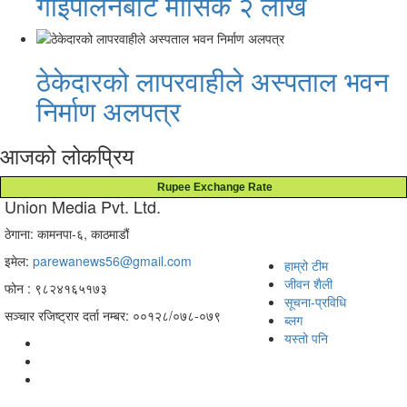
गाईपालनबाट मासिक २ लाख
ठेकेदारको लापरवाहीले अस्पताल भवन
निर्माण अलपत्र
आजको लोकप्रिय
Rupee Exchange Rate
Union Media Pvt. Ltd.
ठेगाना: कामनपा-६, काठमाडौं
इमेल:
parewanews56@gmail.com
हाम्रो टीम
जीवन शैली
फोन : ९८२४१६५१७३
सूचना-प्रविधि
सञ्चार रजिष्ट्रार दर्ता नम्बर: ००१२८/०७८-०७९
ब्लग
यस्तो पनि