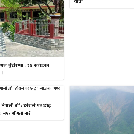
यात्रा
स्थल चुँदीरम्घा : २४ करोडको
 !
ेपाली ब्रो’ : छोराले घर छोड्
 भएर श्रीमती मारें