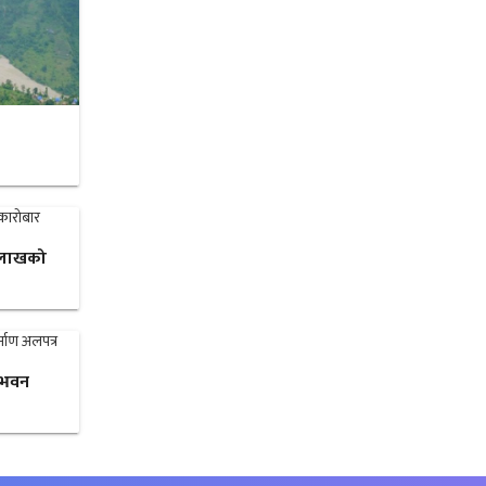
३ लाखको
 भवन