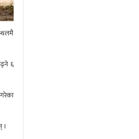
स्थलमै
्ने ६
 गरेका
् ।