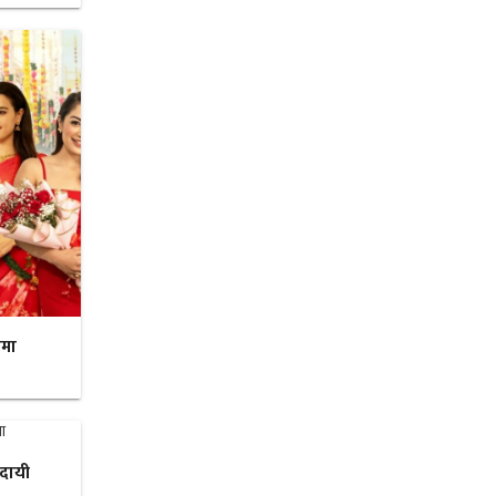
रमा
ादायी