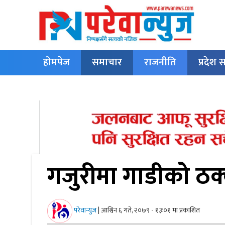
होमपेज
समाचार
राजनीति
प्रदेश
English
गजुरीमा गाडीको ठक्कर
परेवान्युज
|
आश्विन ६ गते, २०७९ - १३ः०१ मा प्रकाशित