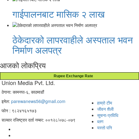
गाईपालनबाट मासिक २ लाख
ठेकेदारको लापरवाहीले अस्पताल भवन
निर्माण अलपत्र
आजको लोकप्रिय
Rupee Exchange Rate
Union Media Pvt. Ltd.
ठेगाना: कामनपा-६, काठमाडौं
इमेल:
parewanews56@gmail.com
हाम्रो टीम
जीवन शैली
फोन : ९८२४१६५१७३
सूचना-प्रविधि
सञ्चार रजिष्ट्रार दर्ता नम्बर: ००१२८/०७८-०७९
ब्लग
यस्तो पनि