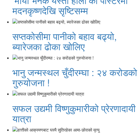
‘माया भनेकै यस्तो होला’को पोस्टरमा
मदनकृष्णदेखि सृष्टिसम्म
सप्तकोसीमा पानीको बहाव बढ्यो,
ब्यारेजका ढोका खोलिए
भानु जन्मस्थल चुँदीरम्घा : २४ करोडको
गुरुयोजना !
सफल उद्यमी विष्णुकुमारीको प्रेरणादायी
यात्रा