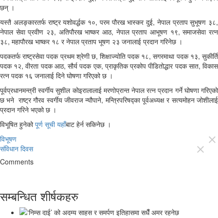
छन् ।
यस्तै अलङ्कारतर्फ राष्ट्र यशोवर्द्धक १०, परम पौरख भास्कर दुई, नेपाल प्रताप सुभूषण ३८,
नेपाल सेवा प्रवीण २३, अतिपौरख भाष्कर आठ, नेपाल प्रताप आभूषण १९, समाजसेवा रत्न
३८, महापौरख भाष्कर १८ र नेपाल प्रताप भूषण २३ जनालाई प्रदान गरिनेछ ।
पदकतर्फ राष्ट्रसेवा पदक प्रथम श्रेणी छ, शिक्षाज्योति पदक १८, सगरमाथा पदक १३, सुकीर्ति
पदक १२, वीरता पदक आठ, सौर्य पदक एक, प्राकृतिक प्रकोप पीडितोद्धार पदक सात, विकास
रत्न पदक १६ जनालाई दिने घोषणा गरिएको छ ।
पूर्वप्रधानमन्त्री स्वर्गीय सुशील कोइरालालाई मरणोप्रान्त नेपाल रत्न प्रदान गर्ने घोषणा गरिएको
छ भने राष्ट्र गौरव स्वर्गीय जीवराज न्यौपाने, मन्त्रिपरिषद्का पूर्वअध्यक्ष र सत्यमोहन जोशीलाई
प्रदान गरिने भएको छ ।
विभूषित हुनेको
पूर्ण सूची यहाँ
बाट हेर्न सकिनेछ ।
विभूषण
close
संविधान दिवस
close
Comments
सम्बन्धित शीर्षकहरु