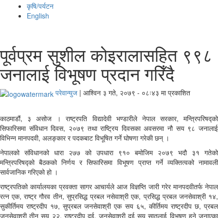
कृषि/पर्यटन
English
पूर्वप्रम सुशील कोइरालासहित ९९८
जनालाई विभूषण प्रदान गरिँदै
परेवान्युज
|
आश्विन ३ गते, २०७९ - ०८ः४३ मा प्रकाशित
काठमाडौं, ३ असोज । राष्ट्रपति विद्यादेवी भण्डारीले नेपाल सरकार, मन्त्रिपरिषद्को
सिफारिसमा संविधान दिवस, २०७९ तथा राष्ट्रिय दिवसका अवसरमा नौ सय ९८ जनालाई
विभिन्न मानपदवी, अलङ्कार र पदकबाट विभूषित गर्ने घोषणा गरेकी छन् ।
नेपालको संविधानको धारा २७७ को उपधारा ९१० बमोजिम २०७९ भदौ ३१ गतेको
मन्त्रिपरिषद्को बैठकको निर्णय र सिफारिसमा विभूषण प्राप्त गर्ने व्यक्तित्वको नामावली
सार्वजानिक गरिएको हो ।
राष्ट्रपतिको कार्यालयका प्रवक्ता सागर आचार्यले आज विज्ञप्ति जारी गरेर मानपदवीतर्फ नेपाल
रत्न एक, राष्ट्र गौरव तीन, सुप्रसिद्ध प्रबल नसेवाश्री एक, प्रसिद्ध प्रबल जनसेवाश्री १४,
सुकीर्तिमय राष्ट्रदीप १७, सुप्रबल जनसेवाश्री एक सय ६५, कीर्तिमय राष्ट्रदीप छ, प्रबल
जनसेवाश्री तीन सय २२, राष्ट्रदीप दुई, जनसेवाश्री दुई सय सातलाई विभूषण हुने जनाएका