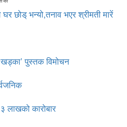
े घर छोड् भन्यो,तनाव भएर श्रीमती मारें
 खड्का’ पुस्तक विमोचन
र्वजनिक
क २३ लाखको कारोबार