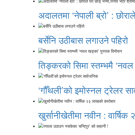
अदालतमा ‘नेपाली ब्रो’ : छोराल
बर्सेनि उठीबास लगाउने पहिरो
तिङ्करको सिमा स्तम्भमै ‘नवल
‘गौँथली’को इमोस्नल ट्रेलर सा
खुर्सानीखेतीमा नवीन : वार्षि