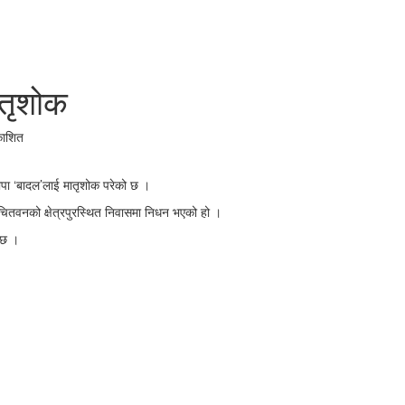
ातृशोक
काशित
 थापा ‘बादल’लाई मातृशोक परेको छ ।
ितवनको क्षेत्रपुरस्थित निवासमा निधन भएको हो ।
 छ ।