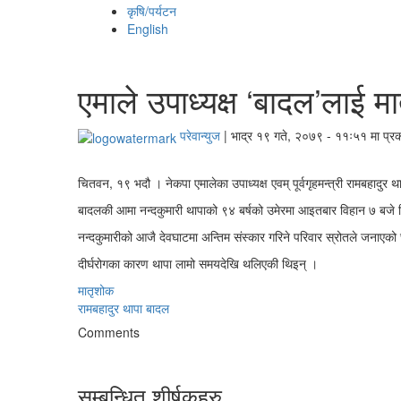
कृषि/पर्यटन
English
एमाले उपाध्यक्ष ‘बादल’लाई म
परेवान्युज
|
भाद्र १९ गते, २०७९ - ११ः५१ मा प्र
चितवन, १९ भदौ । नेकपा एमालेका उपाध्यक्ष एवम् पूर्वगृहमन्त्री रामबहादुर
बादलकी आमा नन्दकुमारी थापाको ९४ बर्षको उमेरमा आइतबार विहान ७ बजे च
नन्दकुमारीको आजै देवघाटमा अन्तिम संस्कार गरिने परिवार स्रोतले जनाएको
दीर्घरोगका कारण थापा लामो समयदेखि थलिएकी थिइन् ।
मातृशोक
रामबहादुर थापा बादल
Comments
सम्बन्धित शीर्षकहरु