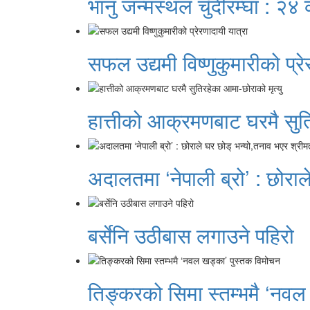
भानु जन्मस्थल चुँदीरम्घा : २४
सफल उद्यमी विष्णुकुमारीको प्रे
हात्तीको आक्रमणबाट घरमै सुति
अदालतमा ‘नेपाली ब्रो’ : छोराल
बर्सेनि उठीबास लगाउने पहिरो
तिङ्करको सिमा स्तम्भमै ‘नवल