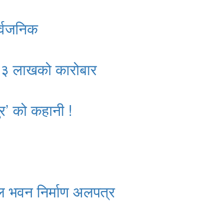
र्वजनिक
क २३ लाखको कारोबार
र’ को कहानी !
ल भवन निर्माण अलपत्र