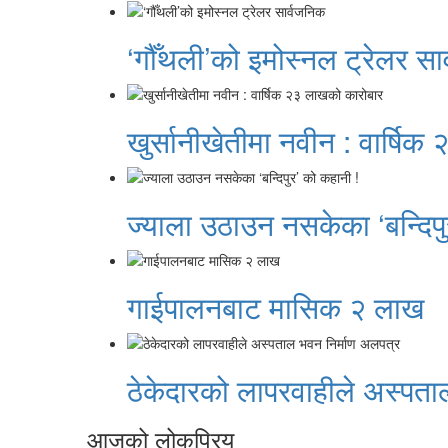
‘गौँथली’को इमोस्नल ट्रेलर सा
खुर्सानीखेतीमा नवीन : वार्षि
ज्याला उठाउन नसकेका ‘बन्दिपु
गाईपालनबाट मासिक २ लाख
ठेकेदारको लापरवाहीले अस्पता
आजको लोकप्रिय