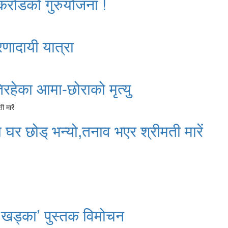
 करोडको गुरुयोजना !
रणादायी यात्रा
रहेका आमा-छोराको मृत्यु
े घर छोड् भन्यो,तनाव भएर श्रीमती मारें
 खड्का’ पुस्तक विमोचन