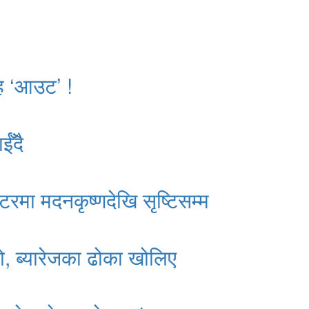
ाह ‘आउट’ !
ईँदै
्टरमा मदनकृष्णदेखि सृष्टिसम्म
ो, ब्यारेजका ढोका खोलिए