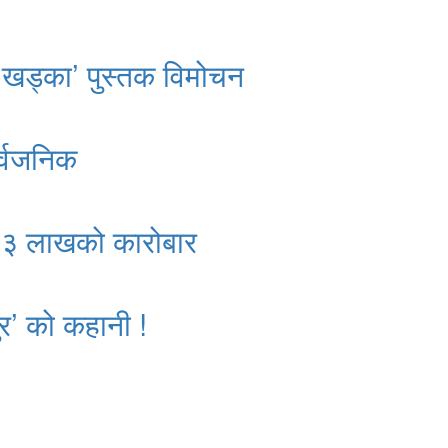
 खड्का’ पुस्तक विमोचन
र्वजनिक
क २३ लाखको कारोबार
र’ को कहानी !