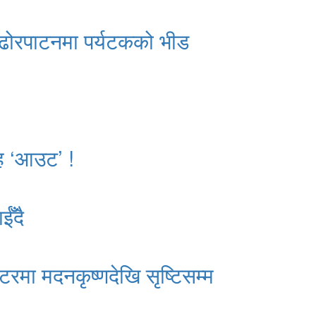
ढोरपाटनमा पर्यटकको भीड
ाह ‘आउट’ !
ईँदै
्टरमा मदनकृष्णदेखि सृष्टिसम्म