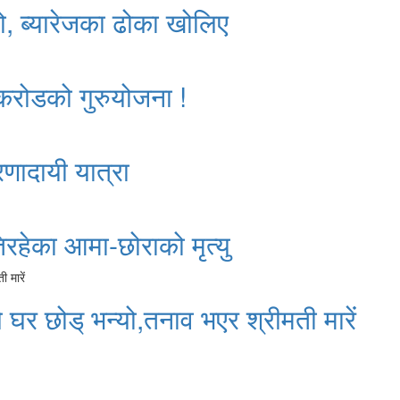
ो, ब्यारेजका ढोका खोलिए
 करोडको गुरुयोजना !
रणादायी यात्रा
रहेका आमा-छोराको मृत्यु
े घर छोड् भन्यो,तनाव भएर श्रीमती मारें