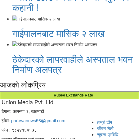
कहानी !
गाईपालनबाट मासिक २ लाख
ठेकेदारको लापरवाहीले अस्पताल भवन
निर्माण अलपत्र
आजको लोकप्रिय
Rupee Exchange Rate
Union Media Pvt. Ltd.
ठेगाना: कामनपा-६, काठमाडौं
इमेल:
parewanews56@gmail.com
हाम्रो टीम
जीवन शैली
फोन : ९८२४१६५१७३
सूचना-प्रविधि
सञ्चार रजिष्ट्रार दर्ता नम्बर: ००१२८/०७८-०७९