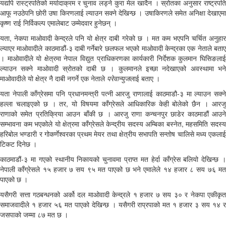
यद्यपि रास्ट्रपतिको मर्यादाक्रम र चुनाव लड्ने कुरा मेल खादैन । स्रोतका अनुसार राष्ट्रपति
आफू नउठेपनि छोरी उषा किरणलाई ल्याउन सक्ने देखिन्छ । उषाकिरणले समेत अनिक्षा देखाएमा
कृष्ण राई निर्विकल्प एमालेबाट उम्मेदवार हुनेछन् ।
यता, नेकपा माओवादी केन्द्रले पनि यो क्षेत्र दाबी गरेको छ । मत कम भएपनि चर्चित अनुहार
ल्याएर माओवादीले काठमाडौं-३ दाबी गर्नेबारे छलफल भएको माओवादी केन्द्रका एक नेताले बताए
। माओवादीले यो क्षेत्रमा नेपाल विद्युत प्राधिकरणका कार्यकारी निर्देशक कुलमान घिसिङलाई
ल्याउन सक्ने माओवादी स्रोतको दाबी छ । कुलमानले इच्छा नदेखाएको अवस्थामा भने
माओवादीले यो क्षेत्र नै दाबी नगर्ने एक नेताले
परेवान्युज
लाई बताए ।
यता नेपाली काँग्रेसमा पनि प्रधानमन्त्री पत्‍नी आरजु राणालाई काठमाडौ-३ मा ल्याउन सक्ने
हल्ला चलाइएको छ । तर, यो विषयमा काँग्रेसले आधिकारिक केही बोलेको छैन । आरजु
राणाको समेत प्रतिक्रिया आउन बाँकी छ । आरजु राणा कन्चनपुर छाडेर काठमाडौं आउने
सम्भावना कम भएकोले यो क्षेत्रमा काँग्रेसले केन्द्रीय सदस्य अम्बिका बस्‍नेत, महसमिति सदस्य
हरिबोल भण्डारी र गोकर्णेश्वरका प्रथम मेयर तथा क्षेत्रीय सभापति सन्तोष चालिसे मध्य एकलाई
टिकट दिनेछ ।
काठमाडौं-३ मा गएको स्थानीय निकायको चुनावमा प्राप्त मत हेर्दा काँग्रेस बलियो देखिन्छ ।
नेपाली काँग्रेसले १५ हजार ७ सय ९५ मत पाएको छ भने एमालेले १४ हजार ८ सय ७६ मत
पाएको छ ।
यसैगरी सत्ता गठबन्धनको अर्को दल माओवादी केन्द्रले १ हजार ७ सय ३० र नेकपा एकीकृत
समाजवादीले १ हजार ५६ मत पाएको देखिन्छ । यसैगरी राप्रपाको मत १ हजार ३ सय १४ र
जसपाको जम्मा ८७ मत छ ।