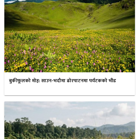
बुकीफूलको मोह: साउन-भदौमा ढोरपाटनमा पर्यटकको भीड