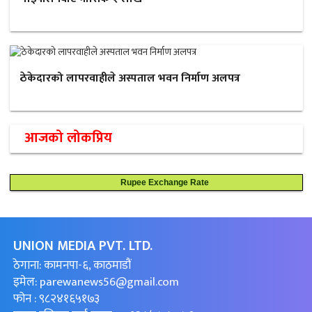
ठेकेदारको लापरवाहीले अस्पताल भवन निर्माण अलपत्र
आजको लोकप्रिय
Rupee Exchange Rate
UNION MEDIA PVT. LTD.
ठेगाना: कामनपा-६, काठमाडौं
इमेल:
parewanews56@gmail.com
फोन : ९८२४१६५१७३