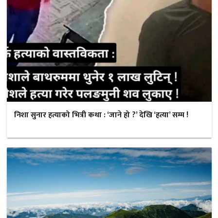
निशा सुनार हत्याको भित्री कथा : ‘जाने हो ?’ देखि ‘हत्या’ सम्म !