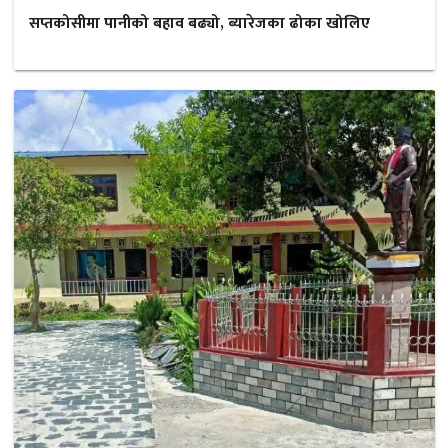
सप्तकोसीमा पानीको बहाव बढ्यो, ब्यारेजका ढोका खोलिए