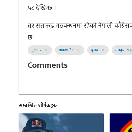
५८ देखिन्छ ।
तर सत्तारुढ गठबन्धनमा रहेको नेपाली काँग्र
छ ।
गुल्मी २
गोकर्ण विष्ट
चुनाव
रामकुमारी झा
close
close
close
Comments
सम्बन्धित शीर्षकहरु