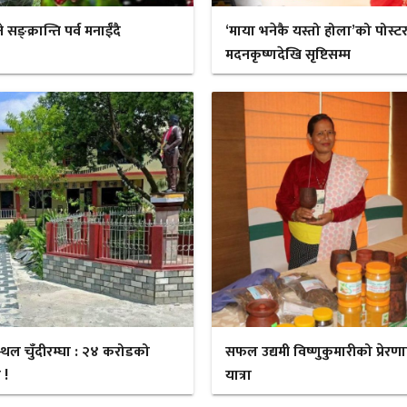
ङ्क्रान्ति पर्व मनाईँदै
‘माया भनेकै यस्तो होला’को पोस्ट
मदनकृष्णदेखि सृष्टिसम्म
स्थल चुँदीरम्घा : २४ करोडको
सफल उद्यमी विष्णुकुमारीको प्रेरण
 !
यात्रा