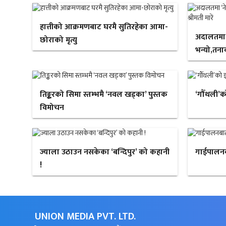
हात्तीको आक्रमणबाट घरमै सुतिरहेका आमा-
अदालतमा ‘न
छोराको मृत्यु
भन्यो,तनाव
तिङ्करको सिमा स्तम्भमै ‘नवल खड्का’ पुस्तक
‘गौँथली’क
विमोचन
ज्याला उठाउन नसकेका ‘बन्दिपुर’ को कहानी
गाईपालन
!
UNION MEDIA PVT. LTD.