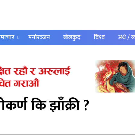
 समाचार
मनोरञ्‍जन
खेलकुद
विश्‍व
अर्थ / व
ोकर्ण कि झाँक्री ?