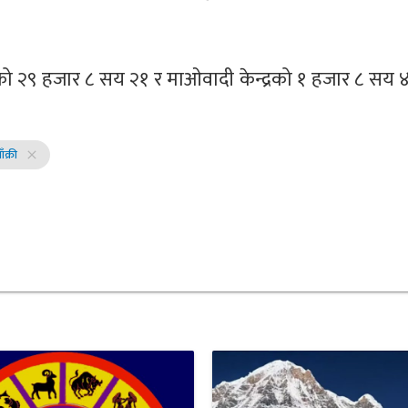
ेसको २९ हजार ८ सय २१ र माओवादी केन्द्रको १ हजार ८ सय
ँक्री
close