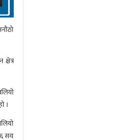
 अनौठो
्षेत्र
 बलियो
हो ।
बलियो
 ६ सय