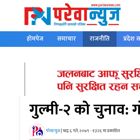
होमपेज
समाचार
राजनीति
प्रदेश
English
गुल्मी-२ को चुनाव: ग
परेवान्युज
|
भाद्र ६ गते, २०७९ - १३ः२६ मा प्रकाशित