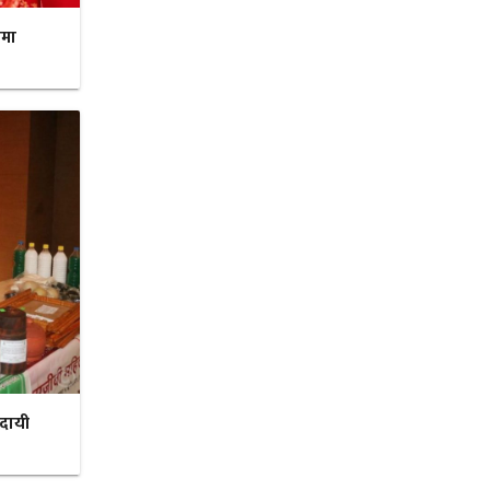
रमा
ादायी