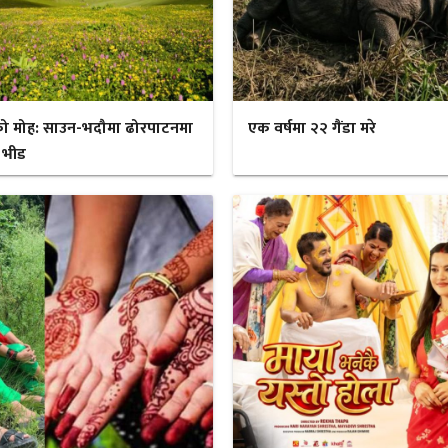
ो मोह: साउन-भदौमा ढोरपाटनमा
एक वर्षमा २२ गैंडा मरे
 भीड