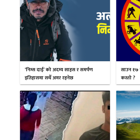
‘निम्स दाई’ को अदम्य साहस र समर्पण
साउन १७ 
इतिहासमा सधैँ अमर रहनेछ
कस्तो ?