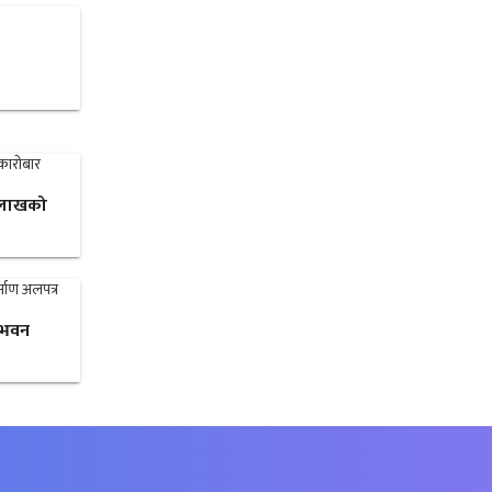
३ लाखको
 भवन