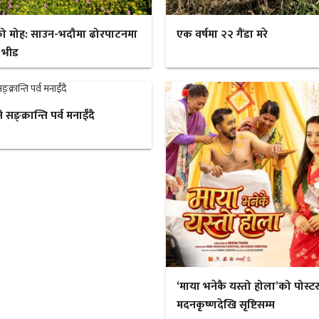
ो मोह: साउन-भदौमा ढोरपाटनमा
एक वर्षमा २२ गैंडा मरे
 भीड
ङ्क्रान्ति पर्व मनाईँदै
‘माया भनेकै यस्तो होला’को पोस्ट
मदनकृष्णदेखि सृष्टिसम्म