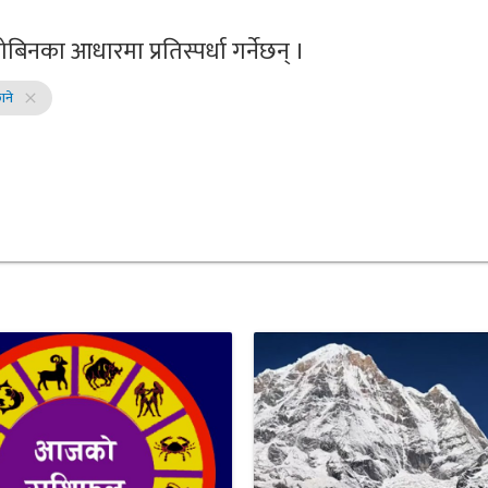
ोबिनका आधारमा प्रतिस्पर्धा गर्नेछन् ।
ाने
close