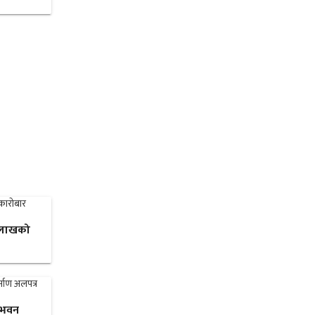
३ लाखको
 भवन