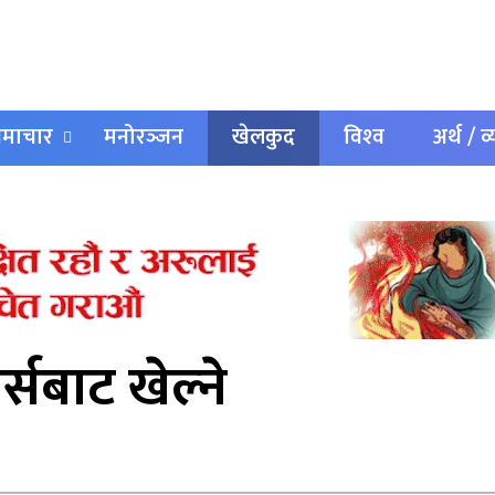
 समाचार
मनोरञ्‍जन
खेलकुद
विश्‍व
अर्थ / व
र्सबाट खेल्ने