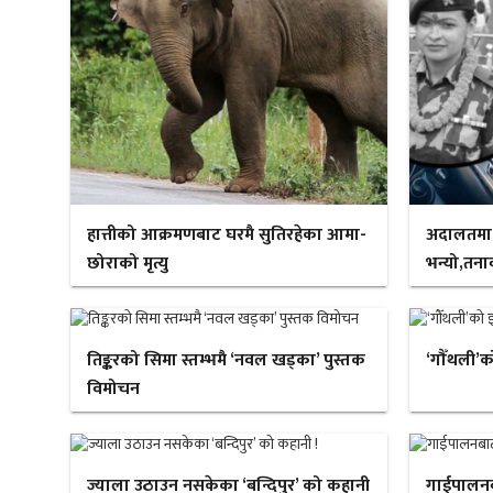
हात्तीको आक्रमणबाट घरमै सुतिरहेका आमा-
अदालतमा ‘न
छोराको मृत्यु
भन्यो,तनाव
तिङ्करको सिमा स्तम्भमै ‘नवल खड्का’ पुस्तक
‘गौँथली’क
विमोचन
ज्याला उठाउन नसकेका ‘बन्दिपुर’ को कहानी
गाईपालन