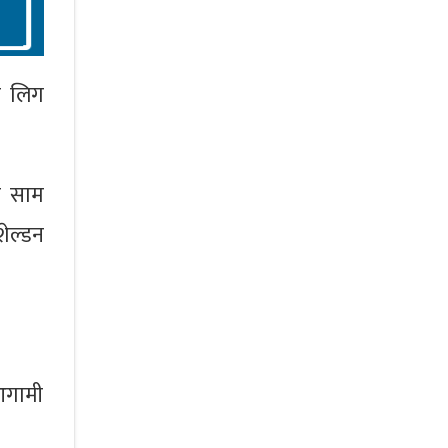
नल लिग
ा साम
ेल्डन
आगामी