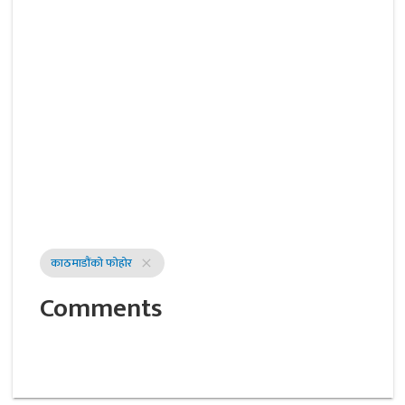
काठमाडौंको फोहोर
close
Comments