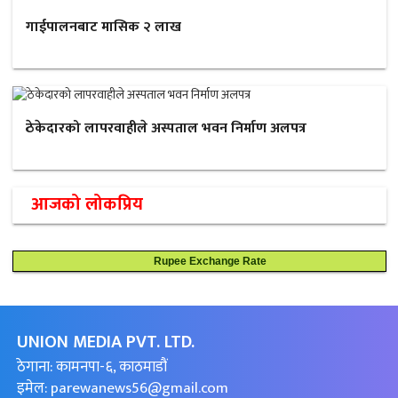
गाईपालनबाट मासिक २ लाख
ठेकेदारको लापरवाहीले अस्पताल भवन निर्माण अलपत्र
आजको लोकप्रिय
Rupee Exchange Rate
UNION MEDIA PVT. LTD.
ठेगाना: कामनपा-६, काठमाडौं
इमेल:
parewanews56@gmail.com