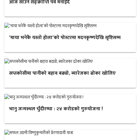
आज साउने सङ्क्रान्ति पर्व मनाईँदै
‘माया भनेकै यस्तो होला’को पोस्टरमा मदनकृष्णदेखि सृष्टिसम्म
सप्तकोसीमा पानीको बहाव बढ्यो, ब्यारेजका ढोका खोलिए
भानु जन्मस्थल चुँदीरम्घा : २४ करोडको गुरुयोजना !