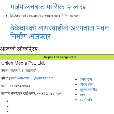
गाईपालनबाट मासिक २ लाख
ठेकेदारको लापरवाहीले अस्पताल भवन
निर्माण अलपत्र
आजको लोकप्रिय
Rupee Exchange Rate
Union Media Pvt. Ltd.
ठेगाना: कामनपा-६, काठमाडौं
इमेल:
parewanews56@gmail.com
हाम्रो टीम
जीवन शैली
फोन : ९८२४१६५१७३
सूचना-प्रविधि
सञ्चार रजिष्ट्रार दर्ता नम्बर: ००१२८/०७८-०७९
ब्लग
यस्तो पनि