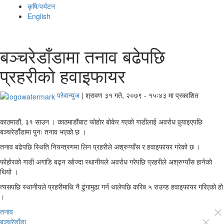
कृषि/पर्यटन
English
बञ्‍चरेडाँडामा तनाव बढेपछि
प्रहरीको हवाइफायर
परेवान्युज
|
श्रावण ३१ गते, २०७९ - १५ः४३ मा प्रकाशित
काठमाडौं, ३१ साउन । काठमाडौंबाट फोहोर बोकेर गएको गाडीलाई अवरोध पुर्‍याइएपछि
बञ्चरेडाँँडामा पुनः तनाव भएको छ ।
तनाव बढेपछि स्थिति नियन्त्रणमा लिन प्रहरीले अश्रुग्याँस र हवाइफायर गरेको छ ।
फोहोरको गाडी अगाडि बढ्न खोज्दा स्थानीयले अवरोध गरेपछि प्रहरीले अश्रुग्याँस हानेको
थियो ।
त्यसपछि स्थानीयले प्रहरीमाथि नै ढु‌ंगामुढा गर्न थालेपछि करिब ५ राउन्ड हवाइफायर गरिएको हो
।
तनाव
close
बञ्‍चरेडाँडा
close