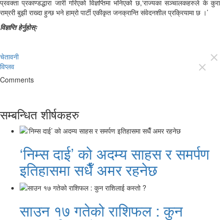
प्रवक्ता प्रकाण्डद्धारा जारी गरिएको विज्ञप्तिमा भनिएको छ,‘राज्यका सञ्चालकहरुले के कुरा
राम्ररी बुझी राख्दा हुन्छ भने हाम्रो पार्टी एकीकृत जनक्रान्ति संवेदनशील प्रक्रियामा छ ।’
विज्ञप्ति हेर्नुहोस्ः
चेतावनी
close
विप्लव
close
Comments
सम्बन्धित शीर्षकहरु
‘निम्स दाई’ को अदम्य साहस र समर्पण
इतिहासमा सधैँ अमर रहनेछ
साउन १७ गतेको राशिफल : कुन