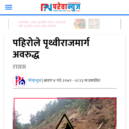
menu
पहिरोले पृथ्वीराजमार्ग
अवरुद्ध
रासस
परेवान्युज
|
श्रावण ४ गते, २०७९ - ०८ः२३ मा प्रकाशित