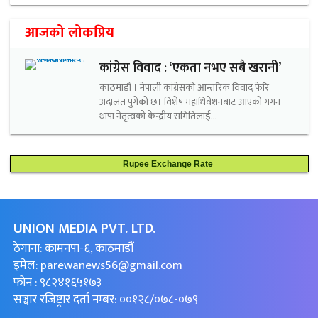
आजको लोकप्रिय
कांग्रेस विवाद : ‘एकता नभए सबै खरानी’
काठमाडौं । नेपाली कांग्रेसको आन्तरिक विवाद फेरि
अदालत पुगेको छ। विशेष महाधिवेशनबाट आएको गगन
थापा नेतृत्वको केन्द्रीय समितिलाई...
Rupee Exchange Rate
UNION MEDIA PVT. LTD.
ठेगाना: कामनपा-६, काठमाडौं
इमेल:
parewanews56@gmail.com
फोन : ९८२४१६५१७३
सञ्चार रजिष्ट्रार दर्ता नम्बर: ००१२८/०७८-०७९