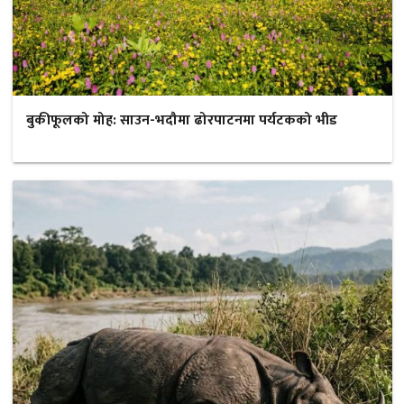
बुकीफूलको मोह: साउन-भदौमा ढोरपाटनमा पर्यटकको भीड