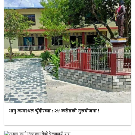
भानु जन्मस्थल चुँदीरम्घा : २४ करोडको गुरुयोजना !