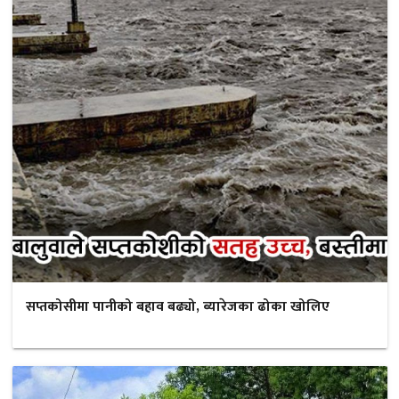
सप्तकोसीमा पानीको बहाव बढ्यो, ब्यारेजका ढोका खोलिए