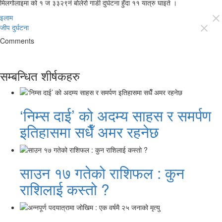
मिलगोलाइमा को १ ज ३३२९नं बोलेरो गाडी दुर्घटना हुँदा ११ यात्रु घाइते ।
इलाम
close
जीप दुर्घटना
close
Comments
सम्बन्धित शीर्षकहरु
‘निम्स दाई’ को अदम्य साहस र समर्पण
इतिहासमा सधैँ अमर रहनेछ
साउन १७ गतेको राशिफल : कुन
राशिलाई कस्तो ?