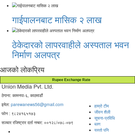
गाईपालनबाट मासिक २ लाख
ठेकेदारको लापरवाहीले अस्पताल भवन
निर्माण अलपत्र
आजको लोकप्रिय
Rupee Exchange Rate
Union Media Pvt. Ltd.
ठेगाना: कामनपा-६, काठमाडौं
इमेल:
parewanews56@gmail.com
हाम्रो टीम
जीवन शैली
फोन : ९८२४१६५१७३
सूचना-प्रविधि
सञ्चार रजिष्ट्रार दर्ता नम्बर: ००१२८/०७८-०७९
ब्लग
यस्तो पनि