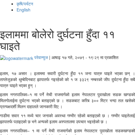
कृषि/पर्यटन
English
इलाममा बोलेरो दुर्घटना हुँदा ११
घाइते
परेवान्युज
|
आषाढ़ १७ गते, २०७९ - १९ः२९ मा प्रकाशित
इलाम, १७ असार । इलाममा सवारी दुर्घटना हुँदा ११ जना यात्रु घाइते भएका छन् ।
ताप्लेजुङको थुम्बेदिनबाट झापातर्फ गइरहेको को १ ज ३३२९ नम्बरको जीप दुर्घटना हुँदा सबै
यात्रु घाइते भएका हुन् ।
इलाम नगरपालिका–१ मा पर्ने मेची राजमार्गको इलाम नेपालटार पुवाखोला सडक खण्डको
मिलगोलाईमा दुर्घटना भएको बताइएको छ । सडकबाट करिब ३०० मिटर भन्दा तल खसेको
प्रत्यक्षदर्शी मिलन दाहालले जानकारी दिए ।
गाडीमा सवार ११ मध्ये चार जनाको अवस्था गम्भीर रहेको बताइएको छ । गम्भीर घाइतेलाई
झापातर्फ पठाइएको छ भने अन्यको इलाम अस्पतालमा उपचार भइरहेको छ ।
इलाम नगरपालिका– १ मा पर्ने मेची राजमार्गको इलाम नेपालटार पुवाखोला सडकखण्डको