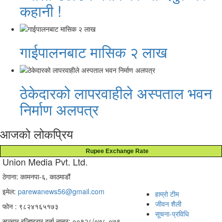
कहानी !
गाईपालनबाट मासिक २ लाख
ठेकेदारको लापरवाहीले अस्पताल भवन
निर्माण अलपत्र
आजको लोकप्रिय
Rupee Exchange Rate
Union Media Pvt. Ltd.
ठेगाना: कामनपा-६, काठमाडौं
इमेल:
parewanews56@gmail.com
हाम्रो टीम
जीवन शैली
फोन : ९८२४१६५१७३
सूचना-प्रविधि
सञ्चार रजिष्ट्रार दर्ता नम्बर: ००१२८/०७८-०७९