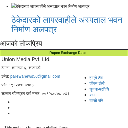
ठेकेदारको लापरवाहीले अस्पताल भवन
निर्माण अलपत्र
आजको लोकप्रिय
Rupee Exchange Rate
Union Media Pvt. Ltd.
ठेगाना: कामनपा-६, काठमाडौं
इमेल:
parewanews56@gmail.com
हाम्रो टीम
जीवन शैली
फोन : ९८२४१६५१७३
सूचना-प्रविधि
सञ्चार रजिष्ट्रार दर्ता नम्बर: ००१२८/०७८-०७९
ब्लग
यस्तो पनि
This website has been visited
times