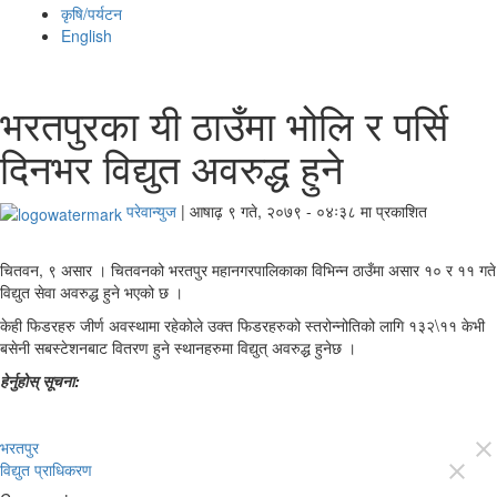
कृषि/पर्यटन
English
भरतपुरका यी ठाउँमा भोलि र पर्सि
दिनभर विद्युत अवरुद्ध हुने
परेवान्युज
|
आषाढ़ ९ गते, २०७९ - ०४ः३८ मा प्रकाशित
चितवन, ९ असार । चितवनको भरतपुर महानगरपालिकाका विभिन्‍न ठाउँमा असार १० र ११ गते
विद्युत सेवा अवरुद्ध हुने भएको छ ।
केही फिडरहरु जीर्ण अवस्थामा रहेकोले उक्त फिडरहरुको स्तरोन्‍नोतिको लागि १३२\११ केभी
बसेनी सबस्टेशनबाट वितरण हुने स्थानहरुमा विद्युत् अवरुद्ध हुनेछ ।
हेर्नुहोस् सूचना:
भरतपुर
close
विद्युत प्राधिकरण
close