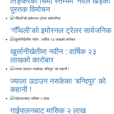
तिङ्करको सिमा स्तम्भमै ‘नवल खड्का’
पुस्तक विमोचन
‘गौँथली’को इमोस्नल ट्रेलर सार्वजनिक
खुर्सानीखेतीमा नवीन : वार्षिक २३
लाखको कारोबार
ज्याला उठाउन नसकेका ‘बन्दिपुर’ को
कहानी !
गाईपालनबाट मासिक २ लाख