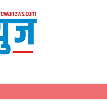
मनोरञ्‍जन