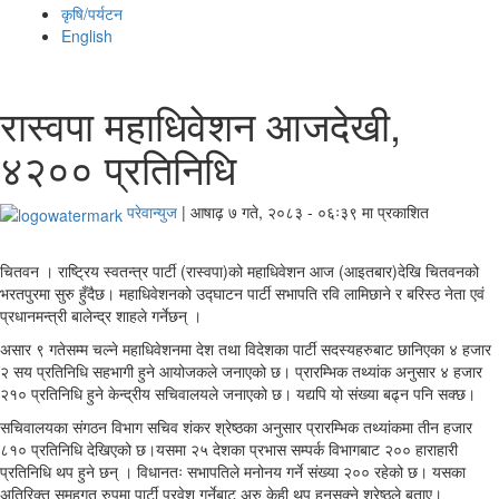
कृषि/पर्यटन
English
रास्वपा महाधिवेशन आजदेखी,
४२०० प्रतिनिधि
परेवान्युज
|
आषाढ़ ७ गते, २०८३ - ०६ः३९ मा प्रकाशित
चितवन । राष्ट्रिय स्वतन्त्र पार्टी (रास्वपा)को महाधिवेशन आज (आइतबार)देखि चितवनको
भरतपुरमा सुरु हुँदैछ। महाधिवेशनको उद्घाटन पार्टी सभापति रवि लामिछाने र बरिस्ठ नेता एवं
प्रधानमन्त्री बालेन्द्र शाहले गर्नेछन् ।
असार ९ गतेसम्म चल्ने महाधिवेशनमा देश तथा विदेशका पार्टी सदस्यहरुबाट छानिएका ४ हजार
२ सय प्रतिनिधि सहभागी हुने आयोजकले जनाएको छ। प्रारम्भिक तथ्यांक अनुसार ४ हजार
२१० प्रतिनिधि हुने केन्द्रीय सचिवालयले जनाएको छ। यद्यपि यो संख्या बढ्न पनि सक्छ।
सचिवालयका संगठन विभाग सचिव शंकर श्रेष्ठका अनुसार प्रारम्भिक तथ्यांकमा तीन हजार
८१० प्रतिनिधि देखिएको छ।यसमा २५ देशका प्रभास सम्पर्क विभागबाट २०० हाराहारी
प्रतिनिधि थप हुने छन् । विधानतः सभापतिले मनोनय गर्ने संख्या २०० रहेको छ। यसका
अतिरिक्त समूहगत रुपमा पार्टी प्रवेश गर्नेबाट अरु केही थप हुनसक्ने श्रेष्ठले बताए।