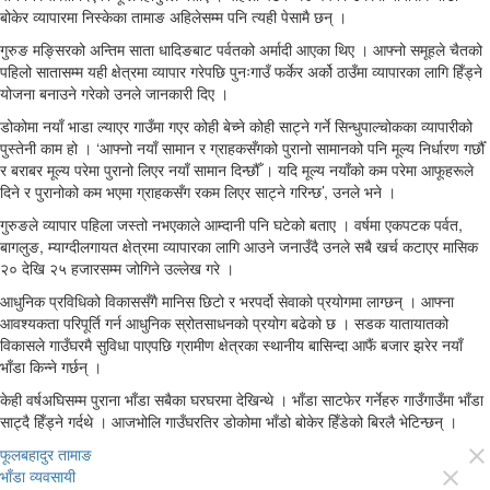
बोकेर व्यापारमा निस्केका तामाङ अहिलेसम्म पनि त्यही पेसामै छन् ।
गुरुङ मङ्सिरको अन्तिम साता धादिङबाट पर्वतको अर्मादी आएका थिए । आफ्नो समूहले चैतको
पहिलो सातासम्म यही क्षेत्रमा व्यापार गरेपछि पुनःगाउँ फर्केर अर्को ठाउँमा व्यापारका लागि हिँड्ने
योजना बनाउने गरेको उनले जानकारी दिए ।
डोकोमा नयाँ भाडा ल्याएर गाउँमा गएर कोही बेच्ने कोही साट्ने गर्ने सिन्धुपाल्चोकका व्यापारीको
पुस्तेनी काम हो । ‘आफ्नो नयाँ सामान र ग्राहकसँगको पुरानो सामानको पनि मूल्य निर्धारण गर्छौँ
र बराबर मूल्य परेमा पुरानो लिएर नयाँ सामान दिन्छौँ । यदि मूल्य नयाँको कम परेमा आफूहरूले
दिने र पुरानोको कम भएमा ग्राहकसँग रकम लिएर साट्ने गरिन्छ’, उनले भने ।
गुरुङले व्यापार पहिला जस्तो नभएकाले आम्दानी पनि घटेको बताए । वर्षमा एकपटक पर्वत,
बागलुङ, म्याग्दीलगायत क्षेत्रमा व्यापारका लागि आउने जनाउँदै उनले सबै खर्च कटाएर मासिक
२० देखि २५ हजारसम्म जोगिने उल्लेख गरे ।
आधुनिक प्रविधिको विकाससँगै मानिस छिटो र भरपर्दो सेवाको प्रयोगमा लाग्छन् । आफ्ना
आवश्यकता परिपूर्ति गर्न आधुनिक स्रोतसाधनको प्रयोग बढेको छ । सडक यातायातको
विकासले गाउँघरमै सुविधा पाएपछि ग्रामीण क्षेत्रका स्थानीय बासिन्दा आफैं बजार झरेर नयाँ
भाँडा किन्ने गर्छन् ।
केही वर्षअघिसम्म पुराना भाँडा सबैका घरघरमा देखिन्थे । भाँडा साटफेर गर्नेहरु गाउँगाउँमा भाँडा
साट्दै हिँड्ने गर्दथे । आजभोलि गाउँघरतिर डोकोमा भाँडो बोकेर हिँडेको बिरलै भेटिन्छन् ।
फूलबहादुर तामाङ
close
भाँडा व्यवसायी
close