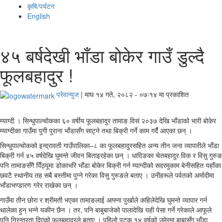
कृषि/पर्यटन
English
४५ बर्षदेखी भाँडा बोकेर गाउँ डुल्दै
फूलबहादुर !
परेवान्युज
|
माघ १४ गते, २०८२ - ०७ः१४ मा प्रकाशित
म्याग्दी । सिन्धुपाल्चोकका ६० वर्षीय फूलबहादुर तामाङ विसं २०३७ देखि भाँडाको भारी बोकेर
म्याग्दीका गाउँमा पुगी पुराना भाँडासँग साट्ने तथा बिक्री गर्ने काम गर्दै आएका छन् ।
सिन्धुपाल्चोकको इन्द्रावती गाउँपालिका–८ का फूलबहादुरसहित अन्य तीन जना व्यापारीले भाँडा
बिक्री गर्न ४५ वर्षदेखि घुमन्ते जीवन बिताइरहेका छन् । धादिङका चेतबहादुर विक र विसु गुरुङ
पनि तामाङसँगै पिँठ्यूमा डोकाभरि भाँडा बोकेर बिक्री गर्न म्याग्दीको सदरमुकाम बेनीसहित यहाँका
छवटै स्थानीय तह सबै बस्तीमा पुग्ने गरेका विसु गुरुङले बताए । उनीहरूले पर्वतको अर्मादीमा
भाँडाभण्डारण गरेर राखेका छन् ।
गाउँमा तीन छोरा र श्रीमती भएका तामाङलाई आफ्ना पुर्खाले कहिलेदेखि घुमन्ते व्यापार गर्न
थालेका हुन् भन्ने यकीन छैन । तर, पनि बाबुबाजेको पालादेखि यही पेसा गर्ने गरेकाले आफूले
पनि निरन्तरता दिएको फूलबहादुरले बताए । पहिलो पटक १४ वर्षको उमेरमा बाबासँग भाँडा