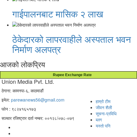
गाईपालनबाट मासिक २ लाख
ठेकेदारको लापरवाहीले अस्पताल भवन
निर्माण अलपत्र
आजको लोकप्रिय
Rupee Exchange Rate
Union Media Pvt. Ltd.
ठेगाना: कामनपा-६, काठमाडौं
इमेल:
parewanews56@gmail.com
हाम्रो टीम
जीवन शैली
फोन : ९८२४१६५१७३
सूचना-प्रविधि
सञ्चार रजिष्ट्रार दर्ता नम्बर: ००१२८/०७८-०७९
ब्लग
यस्तो पनि