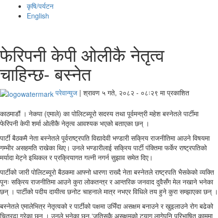
कृषि/पर्यटन
English
फेरिपनी केपी ओलीकै नेतृत्व
चाहिन्छ- बस्नेत
परेवान्युज
|
श्रावण ५ गते, २०८२ - ०८ः२९ मा प्रकाशित
काठमाडौं । नेकपा (एमाले) का पोलिटब्यूरो सदस्य तथा पूर्वमन्त्री महेश बस्नेतले पार्टीमा
फेरिपनी केपी शर्मा ओलीकै नेतृत्व आवश्यक भएको बताएका छन् ।
पार्टी बैठकमै नेता बस्नेतले पूर्वराष्ट्रपति विद्यादेवी भण्डारी सक्रिय राजनीतिमा आउने विषयमा
गम्भीर असहमति राखेका थिए। उनले भण्डारीलाई सक्रिय पार्टी पंक्तिमा फर्केर राष्ट्रपतिको
मर्यादा मेट्ने इथिकल र प्रक्रियागत गल्नी नगर्न सुझाव समेत दिए।
पार्टीको जारी पोलिटब्यूरो बैठकमा आफ्नो धारणा राख्दै नेता बस्नेतले राष्ट्रपति भैसकेको व्यक्ति
पूनः सक्रिय राजनीतिमा आउने कुरा लोकतन्त्र र आन्तरिक जनवाद दुवैसँग मेल नखाने भनेका
छन् । पार्टीको पदीय दायीत्व छनोट चाहनाले मात्र नभएर विधिले तय हुने कुरा सम्झाएका छन् ।
बस्नेतले एमालेभित्र नेतृत्वको र पार्टीको पक्षमा उभिँदा असक्षम बनाउने र खुइलाउने रोग बढेको
चित्रढा गरेका छन् । उनले भनेका छन्,‘जतिसुकै असक्षमको ट्याग लागेपनि परिभाषित काममा