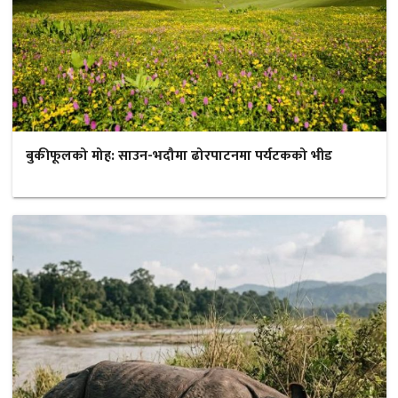
बुकीफूलको मोह: साउन-भदौमा ढोरपाटनमा पर्यटकको भीड