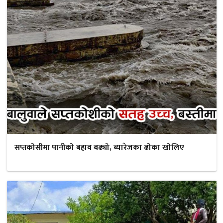
सप्तकोसीमा पानीको बहाव बढ्यो, ब्यारेजका ढोका खोलिए