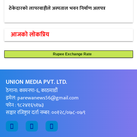
ठेकेदारको लापरवाहीले अस्पताल भवन निर्माण अलपत्र
आजको लोकप्रिय
Rupee Exchange Rate
UNION MEDIA PVT. LTD.
ठेगाना: कामनपा-६, काठमाडौं
इमेल:
parewanews56@gmail.com
फोन : ९८२४१६५१७३
सञ्चार रजिष्ट्रार दर्ता नम्बर: ००१२८/०७८-०७९