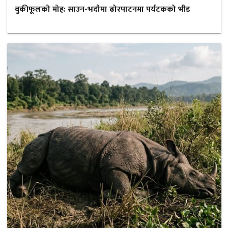
बुकीफूलको मोह: साउन-भदौमा ढोरपाटनमा पर्यटकको भीड