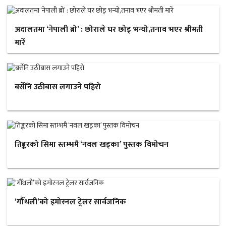
अदालतमा ‘नेपाली ब्रो’ : छोराले घर छोड् भन्यो,तनाव भएर श्रीमती
मारें
बर्सेनि उठीबास लगाउने पहिरो
तिङ्करको सिमा स्तम्भमै ‘नवल खड्का’ पुस्तक विमोचन
‘गौँथली’को इमोस्नल ट्रेलर सार्वजनिक