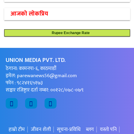
आजको लोकप्रिय
Rupee Exchange Rate
UNION MEDIA PVT. LTD.
ठेगाना: कामनपा-६, काठमाडौं
इमेल:
parewanews56@gmail.com
फोन : ९८२४१६५१७३
सञ्चार रजिष्ट्रार दर्ता नम्बर: ००१२८/०७८-०७९
हाम्रो टीम
जीवन शैली
सूचना-प्रविधि
ब्लग
यस्तो पनि