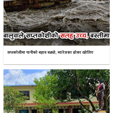
सप्तकोसीमा पानीको बहाव बढ्यो, ब्यारेजका ढोका खोलिए