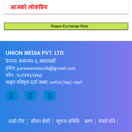
आजको लोकप्रिय
Rupee Exchange Rate
UNION MEDIA PVT. LTD.
ठेगाना: कामनपा-६, काठमाडौं
इमेल:
parewanews56@gmail.com
फोन : ९८२४१६५१७३
सञ्चार रजिष्ट्रार दर्ता नम्बर: ००१२८/०७८-०७९
हाम्रो टीम
जीवन शैली
सूचना-प्रविधि
ब्लग
यस्तो पनि