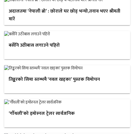
अदालतमा ‘नेपाली ब्रो’ : छोराले घर छोड् भन्यो,तनाव भएर श्रीमती
मारें
बर्सेनि उठीबास लगाउने पहिरो
तिङ्करको सिमा स्तम्भमै ‘नवल खड्का’ पुस्तक विमोचन
‘गौँथली’को इमोस्नल ट्रेलर सार्वजनिक