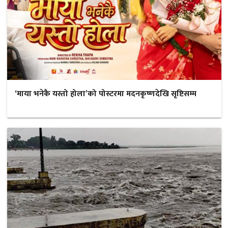
‘माया भनेकै यस्तो होला’को पोस्टरमा मदनकृष्णदेखि सृष्टिसम्म