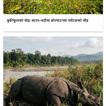
बुकीफूलको मोह: साउन-भदौमा ढोरपाटनमा पर्यटकको भीड