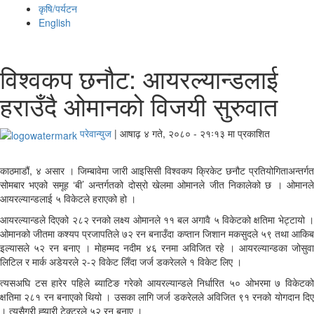
कृषि/पर्यटन
English
विश्‍वकप छनौट: आयरल्यान्डलाई
हराउँदै ओमानको विजयी सुरुवात
परेवान्युज
|
आषाढ़ ४ गते, २०८० - २१ः१३ मा प्रकाशित
काठमाडौं, ४ असार । जिम्बावेमा जारी आइसिसी विश्वकप क्रिकेट छनौट प्रतियोगिताअन्तर्गत
सोमबार भएको समूह ‘बी’ अन्तर्गतको दोस्रो खेलमा ओमानले जीत निकालेको छ । ओमानले
आयरल्यान्डलाई ५ विकेटले हराएको हो ।
आयरल्यान्डले दिएको २८२ रनको लक्ष्य ओमानले ११ बल अगावै ५ विकेटको क्षतिमा भेट्टायो ।
ओमानको जीतमा कश्‍यप प्रजापतिले ७२ रन बनाउँदा कप्तान जिशान मकसुदले ५९ तथा आकिब
इल्यासले ५२ रन बनाए । मोहम्मद नदीम ४६ रनमा अविजित रहे । आयरल्यान्डका जोसुवा
लिटिल र मार्क अडेयरले २-२ विकेट लिँदा जर्ज डकरेलले १ विकेट लिए ।
त्यसअघि टस हारेर पहिले ब्याटिङ गरेको आयरल्यान्डले निर्धारित ५० ओभरमा ७ विकेटको
क्षतिमा २८१ रन बनाएको थियो । उसका लागि जर्ज डकरेलले अविजित ९१ रनको योगदान दिए
। त्यसैगरी ह्‍यारी टेक्टरले ५२ रन बनाए ।