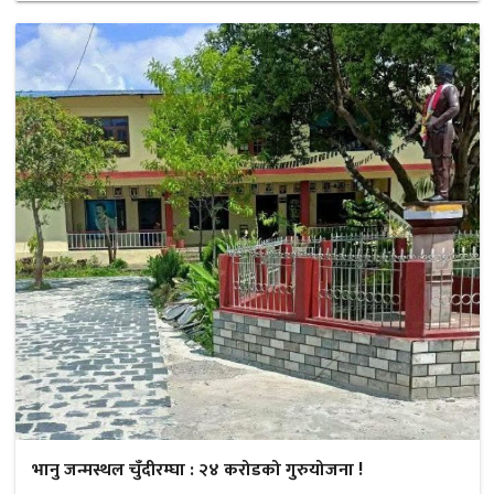
भानु जन्मस्थल चुँदीरम्घा : २४ करोडको गुरुयोजना !