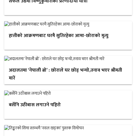
सफल उद्यमी विष्णुकुमारीको प्रेरणादायी यात्रा
हात्तीको आक्रमणबाट घरमै सुतिरहेका आमा-छोराको मृत्यु
अदालतमा ‘नेपाली ब्रो’ : छोराले घर छोड् भन्यो,तनाव भएर श्रीमती
मारें
बर्सेनि उठीबास लगाउने पहिरो