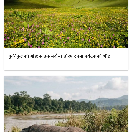
बुकीफूलको मोह: साउन-भदौमा ढोरपाटनमा पर्यटकको भीड