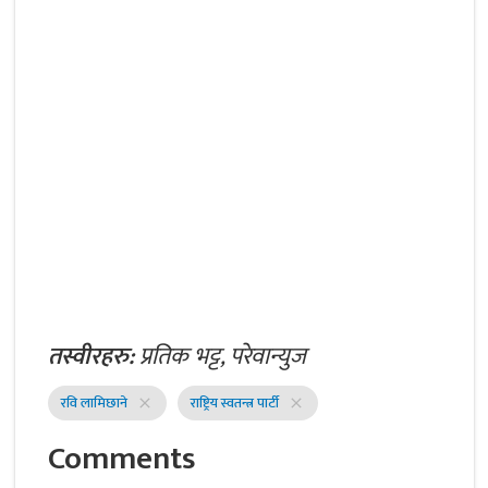
तस्वीरहरु:
प्रतिक भट्ट, परेवान्युज
रवि लामिछाने
राष्ट्रिय स्वतन्त्र पार्टी
close
close
Comments