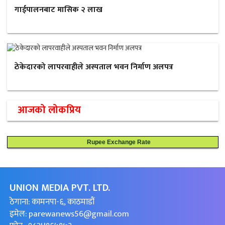
गाईपालनबाट मासिक २ लाख
ठेकेदारको लापरवाहीले अस्पताल भवन निर्माण अलपत्र
आजको लोकप्रिय
Rupee Exchange Rate
UNION MEDIA PVT. LTD.
ठेगाना: कामनपा-६, काठमाडौं
इमेल:
parewanews56@gmail.com