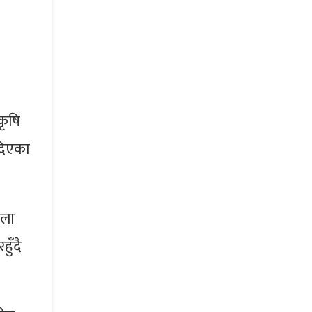
कृषि
 दिएका
िला
हुँदै