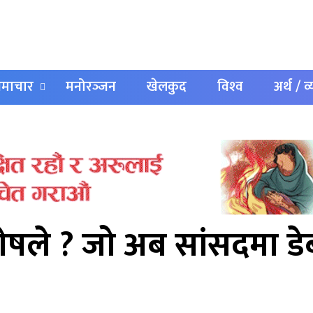
 समाचार
मनोरञ्‍जन
खेलकुद
विश्‍व
अर्थ / व
ताेषले ? जो अब सांसदमा डेब्