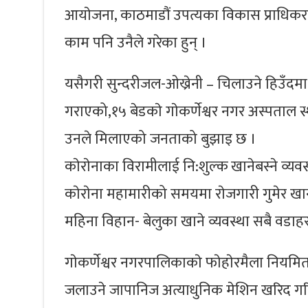
आयाेजना, काठमाडौं उपत्यका विकास प्राधिक
काम पनि उनैले गरेका हुन् ।
यसैगरी सुन्दरीजल-ओख्रेनी – चिलाउने हिउँदमा म
गराएको,१५ बेडकाे गाेकर्णेश्वर नगर अस्पताल 
उनले मिलाएको जनताको बुझाइ छ ।
काेराेनाका विरामीलाई नि:शुल्क खानेबस्ने व्यव
काेराेना महामारीको समयमा राेजगारी गुमेर
महिना विहान- बेलुका खाने व्यवस्था सबै वडाह
गाेकर्णेश्वर नगरपालिकाकाे फाेहाेरमैला नियमित 
जलाउने जापानिज अत्याधुनिक मेशिन खरिद गर