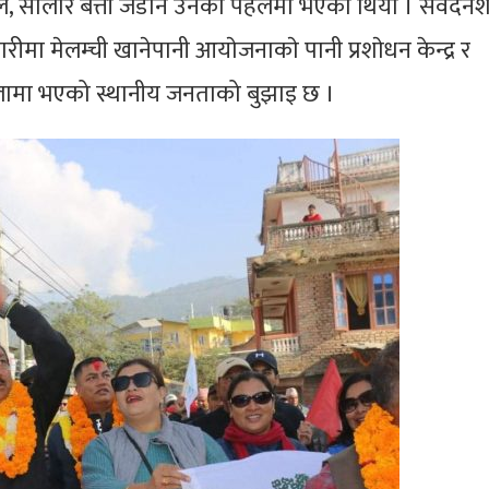
ाेल, साेलार बत्ती जडान उनैको पहलमा भएको थियो । संवेदन
ीमा मेलम्ची खानेपानी आयाेजनाकाे पानी प्रशाेधन केन्द्र र
ालामा भएको स्थानीय जनताको बुझाइ छ ।