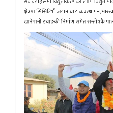
सबै वडाहरूमा विद्युतीकरणको लागि विद्युत प
क्षेत्रमा सिसिटिभी जडान,घाट व्यवस्थापन,आरूवार
खानेपानी टयाङकी निर्माण समेत सन्तोषकै प