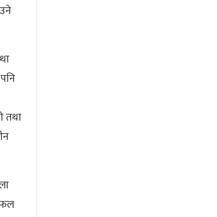
उने
्था
 पनि
ाे तथा
ीन
ैला
 सफल