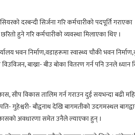
रकाे दरबन्दी सिर्जना गरि कर्मचारीकाे पदपूर्ति गराएका
रिताे हुने गरि कर्मचारीकाे व्यवस्था मिलाएका थिए ।
यालय भवन निर्माण,वडाहरूमा स्वास्थ्य चाैकी भवन निर्माण,
त विउविजन, बाख्रा- बीउ बाेका वितरण गर्न पनि उनले ध्यान
िकास, सीप विकास तालिम गर्न गराउन दुई सयभन्दा बढी मह
ुपति- गुहेश्वरी- बाैद्वनाथ देखि बागमतीकाे उदगमस्थल बागद्वार
िकासकाे अवधारणा समेत उनैले ल्याएका हुन् ।