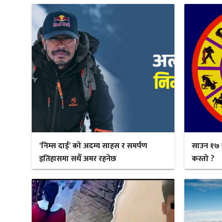
‘निम्स दाई’ को अदम्य साहस र समर्पण
साउन १७ 
इतिहासमा सधैँ अमर रहनेछ
कस्तो ?