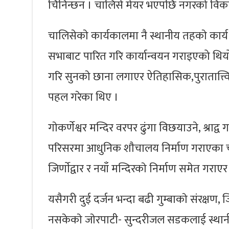
चिनिन्छन । चालिसे मेयर भएपछि नगरको विकास
चालिसेकाे कार्यकालमा नै स्थानीय तहकाे कार
सभाबाट पारित गरि कार्यान्वयन गराइएको थियो ।
गरि सुनकाे छाना लगाएर ऐतिहासिक,पुरातात्त्विक र
पहल गरेका थिए ।
गाेकर्णेश्वर मन्दिर वरपर ढुंगा विछयाउने, श्राद्व
परिसरमा आधुनिक शाैचालय निर्माण गराएका चा
जिर्णाेद्वार र नयाँ मन्दिरकाे निर्माण समेत ग
यसैगरी दुई दर्जन भन्दा बढी गुम्बाकाे संरक्षण, जिर
नसकेकाे जाेरपाटी- सुन्दरीजल सडकलाई स्था