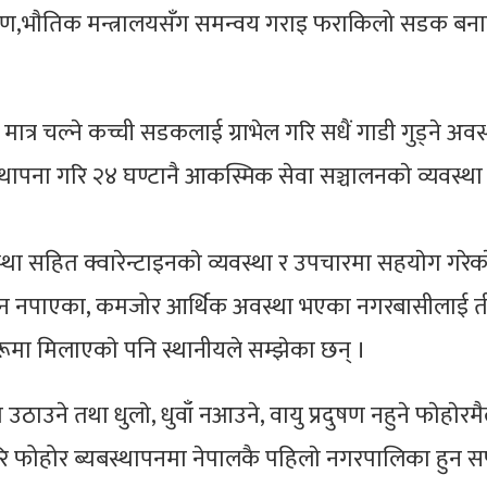
रण,भाैतिक मन्त्रालयसँग समन्वय गराइ फराकिलो सडक बना
ात्र चल्ने कच्ची सडकलाई ग्राभेल गरि सधैं गाडी गुड्ने अवस
स्थापना गरि २४ घण्टानै आकस्मिक सेवा सञ्चालनकाे व्यवस्था
स्था सहित क्वारेन्टाइनकाे व्यवस्था र उपचारमा सहयाेग गरेक
 खान नपाएका, कमजोर आर्थिक अवस्था भएका नगरबासीलाई त
रूमा मिलाएकाे पनि स्थानीयले सम्झेका छन् ।
उठाउने तथा धुलाे, धुवाँ नआउने, वायु प्रदुषण नहुने फाेहाेरम
ि फोहोर ब्यबस्थापनमा नेपालकै पहिलाे नगरपालिका हुन