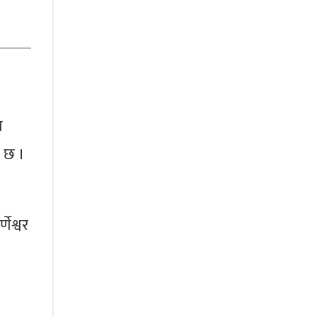
ा
ो छ ।
ेश्वर