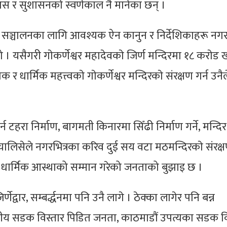
 र सुशासनकाे स्वर्णकाल नै मानेका छन् ।
्य सञ्चालनका लागि आवश्यक ऐन कानुन र निर्देशिकाहरू नग
 यसैगरी गाेकर्णेश्वर महादेवकाे जिर्ण मन्दिरमा १८ कराेड ख
 धार्मिक महत्त्वकाे गाेकर्णेश्वर मन्दिरकाे संरक्षण गर्न उनैल
 गर्न टहरा निर्माण, बागमती किनारमा सिँढी निर्माण गर्ने, मन्दिर
लिसेले नगरभित्रका करिव दुई सय वटा मठमन्दिरकाे संरक्ष
राएर धार्मिक आस्थाको सम्मान गरेको जनताको बुझाइ छ ।
्णेद्वार, सम्बर्द्धनमा पनि उनै लागे । ठेक्का लागेर पनि बन्न
नीय सडक विस्तार पिडित जनता, काठमाडौं उपत्यका सडक वि