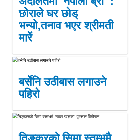
अदालतमा ‘नेपाली ब्रो’ :
छोराले घर छोड्
भन्यो,तनाव भएर श्रीमती
मारें
बर्सेनि उठीबास लगाउने
पहिरो
तिङ्करको सिमा स्तम्भमै