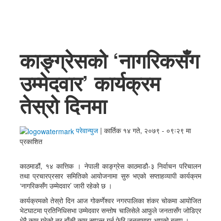
English
काङ्ग्रेसको ‘नागरिकसँग
उम्मेदवार’ कार्यक्रम
तेस्रो दिनमा
परेवान्युज
|
कार्तिक १४ गते, २०७९ - ०९ः२९ मा
प्रकाशित
काठमाडौं, १४ कात्तिक । नेपाली काङ्ग्रेस काठमाडौ-३ निर्वाचन परिचालन
तथा प्रचारप्रसार समितिको आयोजनामा सुरु भएको सप्ताहव्यापी कार्यक्रम
‘नागरिकसँग उम्मेदवार’ जारी रहेको छ ।
कार्यक्रमको तेस्रो दिन आज गोकर्णेश्वर नगरपालिका शंकर चोकमा आयोजित
भेटघाटमा प्रतिनिधिसभा उम्मेदवार सन्तोष चालिसेले आफुले जनतासँग जोडिएर
धेरै काम गरेको तर बाँकी काम सप्पन्न गर्न फेरि जनतामाझ आएको बताए ।