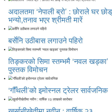
अदालतमा ‘नेपाली ब्रो’ : छोराले घर छोड्
भन्यो,तनाव भएर श्रीमती मारें
बर्सेनि उठीबास लगाउने पहिरो
तिङ्करको सिमा स्तम्भमै ‘नवल खड्का’
पुस्तक विमोचन
‘गौँथली’को इमोस्नल ट्रेलर सार्वजनिक
खुर्सानीखेतीमा नवीन : वार्षिक २३