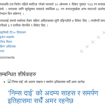
्यसअघि टस जितेर पहिले ब्याटिङ गरेको भारतले २० ओभरमा ९ विकेट गुमाएर १३३ रन बनाए
ियो । भारतका लागि सूर्यकुमार यादवले सर्वाधिक ६८ रन बनाउनुबाहेक अन्य ब्याटरले उल्लेख
ोगदान दिन सकेनन् ।
ारतलाई सस्तो स्कोरमा रोक्‍न दक्षिण अफ्रिकाका लुंगी एङ्गिडीले ४ विकेट लिए । त्यसैगरी वा
ार्नेलले ३ र एनरिक नोर्त्जेले १ विकेट लिए ।
इसिसी टी२० विश्वकप
clo
इडेन मार्क्रम
close
ेभिड मिलर
close
क्षिण अफ्रिका
close
ारत
close
Comments
सम्बन्धित शीर्षकहरु
‘निम्स दाई’ को अदम्य साहस र समर्पण
इतिहासमा सधैँ अमर रहनेछ