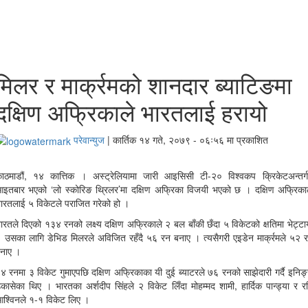
मिलर र मार्क्रमको शानदार ब्याटिङमा
दक्षिण अफ्रिकाले भारतलाई हरायो
परेवान्युज
|
कार्तिक १४ गते, २०७९ - ०६ः५६ मा प्रकाशित
ाठमाडौं, १४ कात्तिक । अस्ट्रेलियामा जारी आइसिसी टी-२० विश्वकप क्रिकेटअन्तर्
इतबार भएको ‘लो स्कोरिङ थ्रिलर’मा दक्षिण अफ्रिका विजयी भएको छ । दक्षिण अफ्रिका
ारतलाई ५ विकेटले पराजित गरेको हो ।
ारतले दिएको १३४ रनको लक्ष्य दक्षिण अफ्रिकाले २ बल बाँकी छँदा ५ विकेटको क्षतिमा भेट्टा
 उसका लागि डेभिड मिलरले अविजित रहँदै ५६ रन बनाए । त्यसैगरी एइडेन मार्क्रमले ५२ 
नाए ।
४ रनमा ३ विकेट गुमाएपछि दक्षिण अफ्रिकाका यी दुई ब्याटरले ७६ रनको साझेदारी गर्दै इनिङ
कासेका थिए । भारतका अर्शदीप सिंहले २ विकेट लिँदा मोहम्मद शामी, हार्दिक पान्ड्या र र
श्‍विनले १-१ विकेट लिए ।