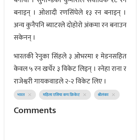
बनायो । सुगण्डिका कुमारीले सर्वाधिक १८ रन
बनाइन् । ओशादी रणसिंघेले १३ रन बनाइन् ।
अन्य कुनैपनि ब्याटरले दोहोरो अंकमा रन बनाउन
सकेनन् ।
भारतकी रेनुका सिंहले ३ ओभरमा १ मेडनसहित
केवल ५ रन खर्चेर ३ विकेट लिइन् । स्नेहा राना र
राजेश्वरी गायकवाडले २-२ विकेट लिए ।
भारत
महिला एसिया कप क्रिकेट
श्रीलंका
close
close
close
Comments