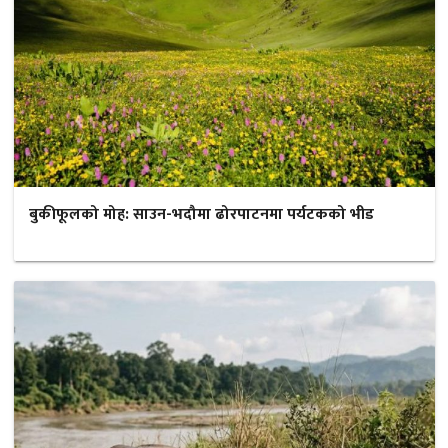
बुकीफूलको मोह: साउन-भदौमा ढोरपाटनमा पर्यटकको भीड