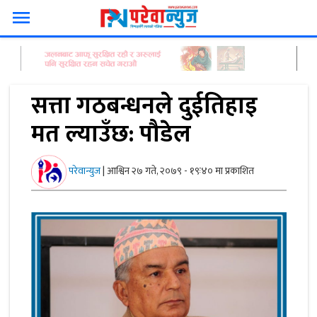
menu
सत्ता गठबन्धनले दुईतिहाइ
मत ल्याउँछ: पौडेल
परेवान्युज
|
आश्विन २७ गते, २०७९ - १९ः४० मा प्रकाशित