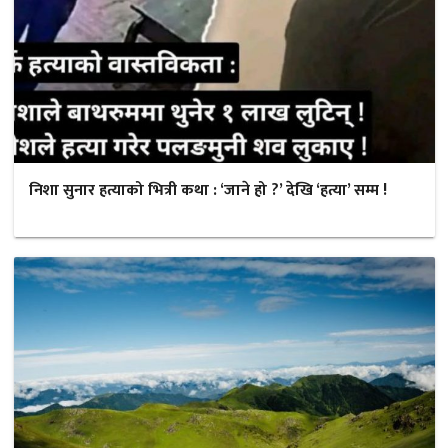
निशा सुनार हत्याको भित्री कथा : ‘जाने हो ?’ देखि ‘हत्या’ सम्म !