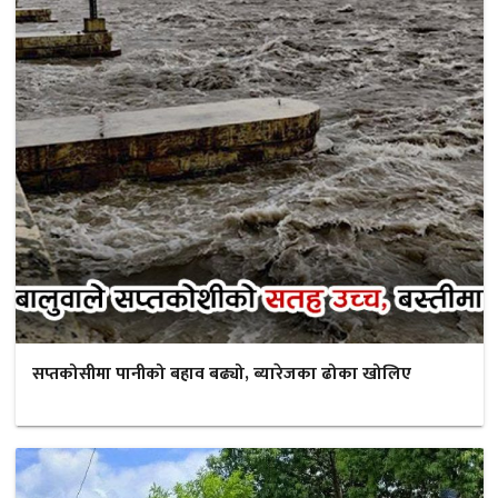
सप्तकोसीमा पानीको बहाव बढ्यो, ब्यारेजका ढोका खोलिए