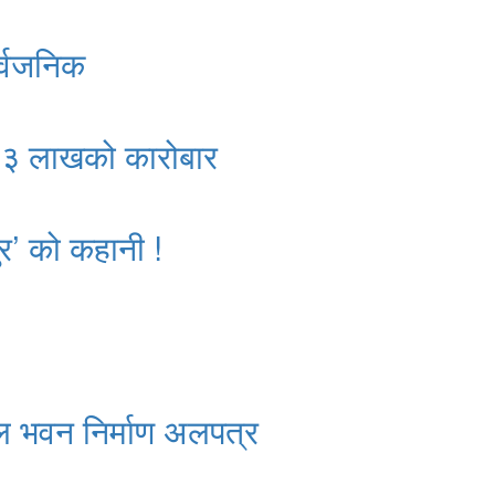
र्वजनिक
क २३ लाखको कारोबार
र’ को कहानी !
ल भवन निर्माण अलपत्र