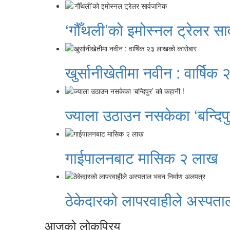
‘गौँथली’को इमोस्नल ट्रेलर सा
खुर्सानीखेतीमा नवीन : वार्षि
ज्याला उठाउन नसकेका ‘बन्दिपु
गाईपालनबाट मासिक २ लाख
ठेकेदारको लापरवाहीले अस्पता
आजको लोकप्रिय