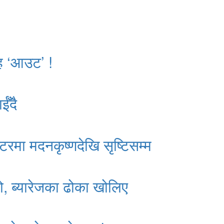
ाह ‘आउट’ !
ईँदै
्टरमा मदनकृष्णदेखि सृष्टिसम्म
ो, ब्यारेजका ढोका खोलिए