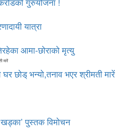
 करोडको गुरुयोजना !
रणादायी यात्रा
रहेका आमा-छोराको मृत्यु
े घर छोड् भन्यो,तनाव भएर श्रीमती मारें
 खड्का’ पुस्तक विमोचन