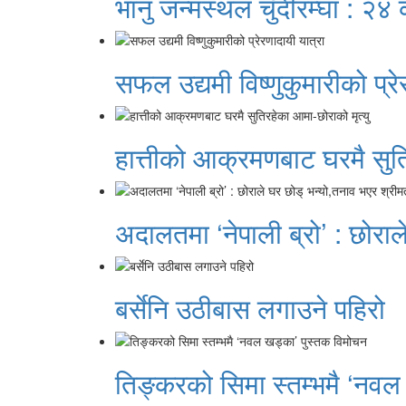
भानु जन्मस्थल चुँदीरम्घा : २४
सफल उद्यमी विष्णुकुमारीको प्रे
हात्तीको आक्रमणबाट घरमै सुति
अदालतमा ‘नेपाली ब्रो’ : छोराल
बर्सेनि उठीबास लगाउने पहिरो
तिङ्करको सिमा स्तम्भमै ‘नवल