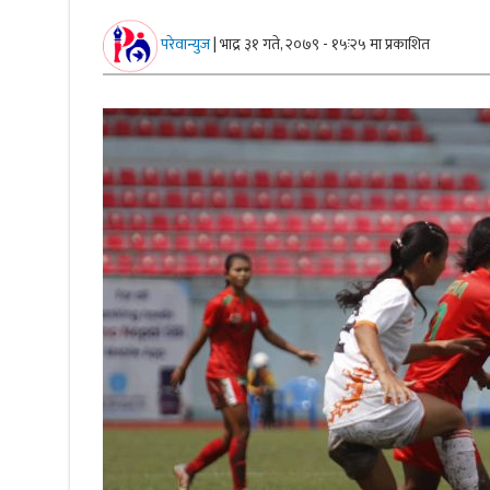
परेवान्युज
|
भाद्र ३१ गते, २०७९ - १५ः२५ मा प्रकाशित