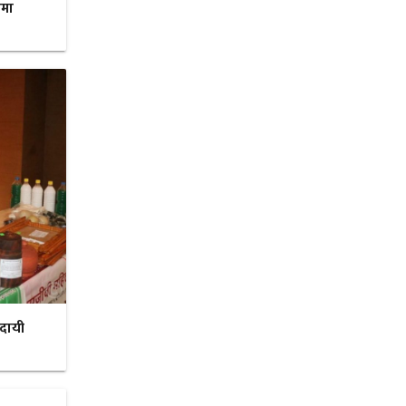
रमा
ादायी