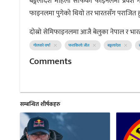
बङ्गलादेश महिला साफको फाइनलमा प्रवेश ग
फाइनलमा पुगेको थियो तर भारतसँग पराजित हु
दोस्रो सेमिफाइनलमा आजै बेलुका नेपाल र भारतबी
गोलको वर्षा
फराकिलो जीत
बङ्गलादेश
close
close
close
Comments
सम्बन्धित शीर्षकहरु