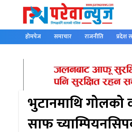
होमपेज
समाचार
राजनीति
प्रदेश
English
भुटानमाथि गोलको वर्
साफ च्याम्पियनसि