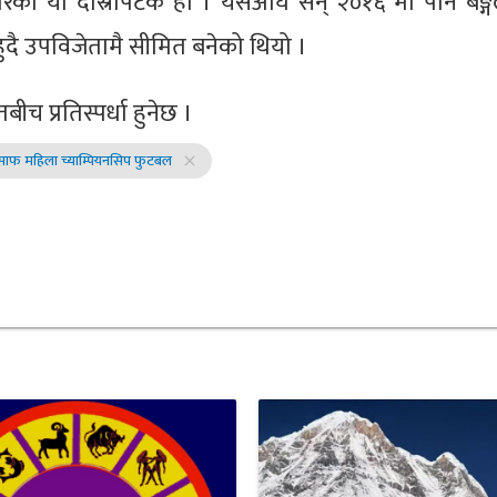
रेको यो दोस्रोपटक हो । यसअघि सन् २०१६ मा पनि बङ्ग
दै उपविजेतामै सीमित बनेको थियो ।
च प्रतिस्पर्धा हुनेछ ।
साफ महिला च्याम्पियनसिप फुटबल
close