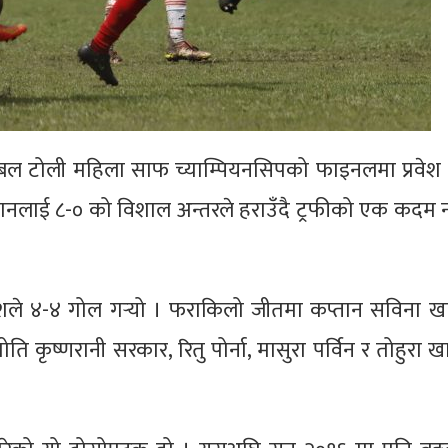
टबल टोली महिला साफ च्याम्पियनसिपको फाइनलमा प्रवेश 
टानलाई ८-० को विशाल अन्तरले हराउँदै ट्रफीको एक कदम
ेशले ४-४ गोल गर्‍यो । फराकिलो जीतमा कप्तान सविना खा
ति कृष्णरानी सरकार, रितु पोर्ना, मासुरा पर्विन र तोहुरा ख