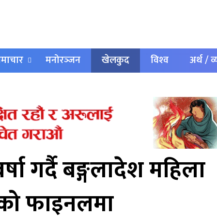
 समाचार
मनोरञ्‍जन
खेलकुद
विश्‍व
अर्थ / व
षा गर्दै बङ्गलादेश महिला
पको फाइनलमा