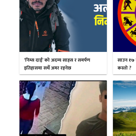
‘निम्स दाई’ को अदम्य साहस र समर्पण
साउन १७ 
इतिहासमा सधैँ अमर रहनेछ
कस्तो ?