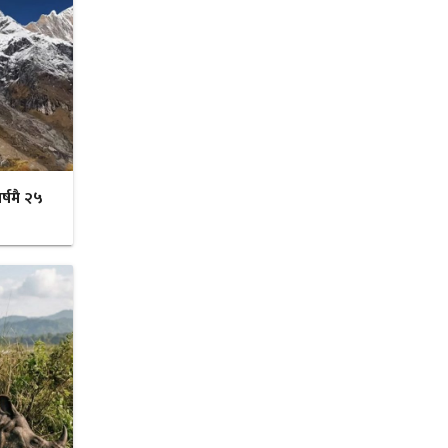
र्षमै २५