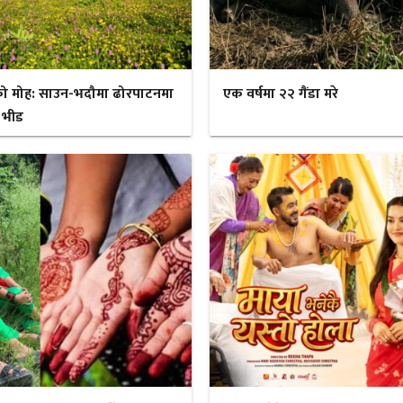
ो मोह: साउन-भदौमा ढोरपाटनमा
एक वर्षमा २२ गैंडा मरे
 भीड