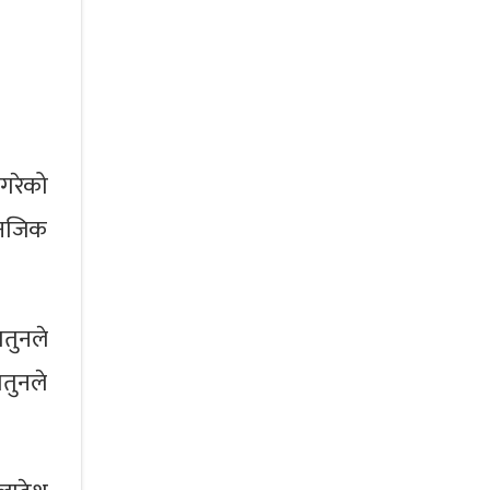
गरेको
 नजिक
तुनले
ातुनले